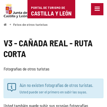
Portal
PORTAL DE TURISMO DE
Menu
de
CASTILLA Y LEÓN
cerra
Mostr
Turismo
opcio
Inicio
Fotos de otros turistas
de
de
naveg
Castilla
V3 - CAÑADA REAL - RUTA
y
CORTA
León
Fotografías de otros turistas
Aún no existen fotografías de otros turistas.
Usted puede ser el primero en subir las suyas.
Usted también puede subir sus propias fotografías.