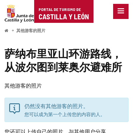
Portal
PORTAL DE TURISMO DE
菜
de
CASTILLA Y LEÓN
单
已
Turismo
关
开
其他游客的照片
闭。
始
de
显
示
Castilla
萨纳布里亚山环游路线，
导
航
y
从波尔图到莱奥尔避难所
选
项
León
其他游客的照片
仍然没有其他游客的照片。
您可以成为第一个上传您的内容的人。
您还可以上传自己的照片。与其他用户分享。