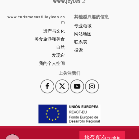
Junta
www.jcyl.es
de
Castilla
www.turismocastillayleon.co
其他感兴趣的信息
y
m
专业领域
León
遗产与文化
网
网站地图
美食旅游和美食
站
联系表
自然
门
搜索
户
发现它
-
我的个人空间
上关注我们
Facebook
X
YouTube
Instagram
此
此
此
此
链
链
链
链
接
接
接
接
会
会
会
会
打
打
打
打
开
开
开
开
一
一
一
一
个
个
个
个
接受所有cookie
新
新
新
新