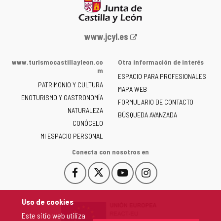
Portal
www.jcyl.es
web
de
www.turismocastillayleon.co
Otra información de interés
la
m
ESPACIO PARA PROFESIONALES
Junta
PATRIMONIO Y CULTURA
de
MAPA WEB
ENOTURISMO Y GASTRONOMÍA
Castilla
FORMULARIO DE CONTACTO
NATURALEZA
y
BÚSQUEDA AVANZADA
León
CONÓCELO
-
MI ESPACIO PERSONAL
Conecta con nosotros en
Facebook
X
YouTube
Instagram
Este
Este
Este
Este
enlace
enlace
enlace
enlace
se
se
se
se
Uso de cookies
abrirá
abrirá
abrirá
abrirá
Este sitio web utiliza
en
en
en
en