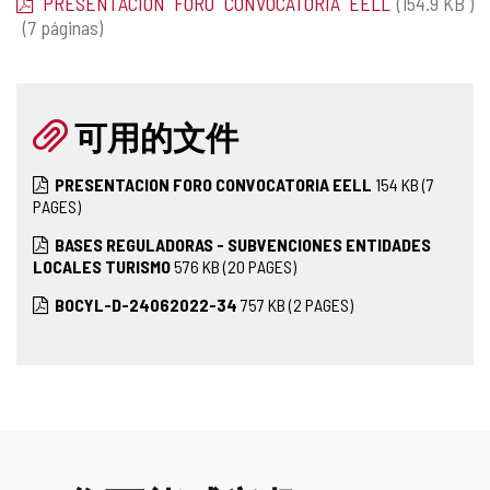
PRESENTACION FORO CONVOCATORIA EELL
(154.9
KB
)
(7 páginas)
可用的文件
PRESENTACION FORO CONVOCATORIA EELL
154
KB
(7
PAGES)
BASES REGULADORAS - SUBVENCIONES ENTIDADES
LOCALES TURISMO
576
KB
(20 PAGES)
BOCYL-D-24062022-34
757
KB
(2 PAGES)