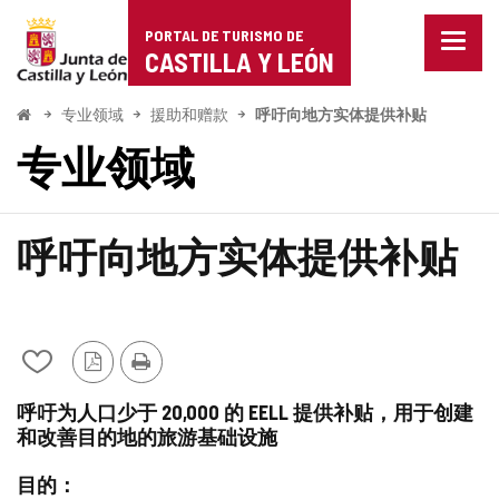
Portal
跳至内容
PORTAL DE TURISMO DE
菜
de
CASTILLA Y LEÓN
单
已
Turismo
关
开
专业领域
援助和赠款
呼吁向地方实体提供补贴
闭。
始
de
专业领域
显
示
Castilla
导
航
y
选
呼吁向地方实体提供补贴
项
León
从
PDF
打
我
版
印
呼吁为人口少于 20,000 的 EELL 提供补贴，用于创建
的
本
和改善目的地的旅游基础设施
笔
记
本
目的：