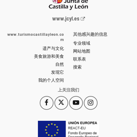
Junta
www.jcyl.es
de
Castilla
www.turismocastillayleon.co
其他感兴趣的信息
y
m
专业领域
León
遗产与文化
网
网站地图
美食旅游和美食
站
联系表
自然
门
搜索
户
发现它
-
我的个人空间
上关注我们
Facebook
X
YouTube
Instagram
此
此
此
此
链
链
链
链
接
接
接
接
会
会
会
会
打
打
打
打
开
开
开
开