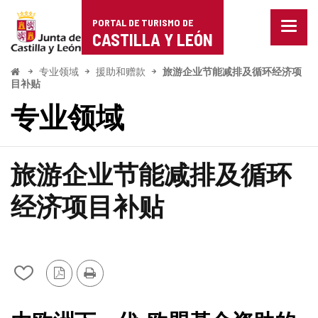
Portal
跳至内容
PORTAL DE TURISMO DE
菜
de
CASTILLA Y LEÓN
单
已
Turismo
关
开
专业领域
援助和赠款
旅游企业节能减排及循环经济项
始
闭。
目补贴
de
显
专业领域
示
Castilla
导
航
y
选
旅游企业节能减排及循环
项
León
经济项目补贴
从
PDF
打
我
版
印
的
本