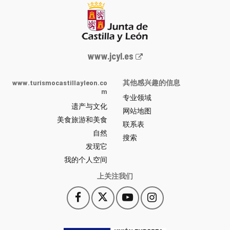
Junta
www.jcyl.es
de
Castilla
www.turismocastillayleon.co
其他感兴趣的信息
y
m
专业领域
León
遗产与文化
网
网站地图
美食旅游和美食
站
联系表
自然
门
搜索
户
发现它
-
我的个人空间
上关注我们
Facebook
X
YouTube
Instagram
此
此
此
此
链
链
链
链
接
接
接
接