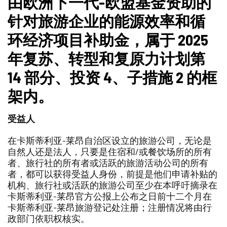
由欧洲下一代-欧盟基金资助的
笔
记
针对旅游企业的能源效率和循
本
中
环经济项目补助金，属于 2025
添
加/
年复苏、转型和复原力计划第
删
14 部分、投资 4、子措施 2 的框
除
架内。
受益人
在卡斯蒂利亚-莱昂自治区设立的旅游公司，无论是
自然人还是法人，只要是住宿和/或餐饮场所的所有
者、旅行社的所有者或活跃的旅游活动公司的所有
者，都可以获得受益人身份，前提是他们申请补贴的
机构、旅行社或活跃的旅游公司至少在本呼吁摘录在
卡斯蒂利亚-莱昂官方公报上公布之日前十二个月在
卡斯蒂利亚-莱昂旅游登记处注册；注册情况将由行
政部门依职权核实。