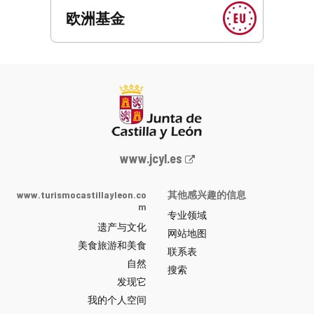
欧洲基金
Junta
www.jcyl.es
de
Castilla
www.turismocastillayleon.co
其他感兴趣的信息
y
m
专业领域
León
遗产与文化
网
网站地图
美食旅游和美食
站
联系表
自然
门
搜索
户
发现它
-
我的个人空间