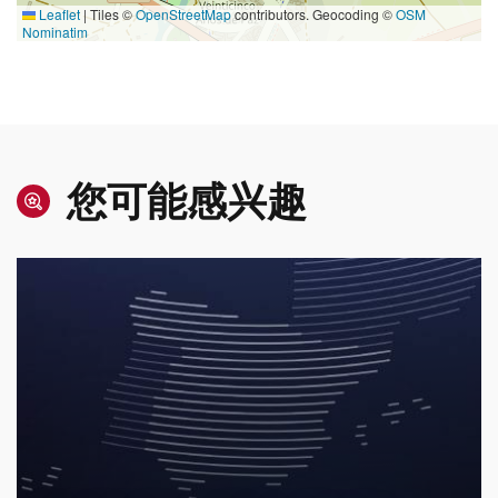
Leaflet
|
Tiles ©
OpenStreetMap
contributors. Geocoding ©
OSM
Nominatim
您可能感兴趣