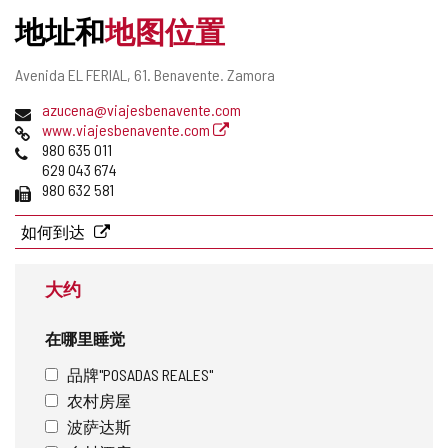
记
地址和
地图位置
本
中
添
邮
Avenida EL FERIAL, 61.
Benavente.
Zamora
加/
寄
电
azucena@viajesbenavente.com
删
地
子
网
www.viajesbenavente.com
除
址
邮
页
电
980 635 011
件
话
629 043 674
地
传
980 632 581
址
真
如何到达
大约
在哪里睡觉
品牌"POSADAS REALES"
农村房屋
波萨达斯