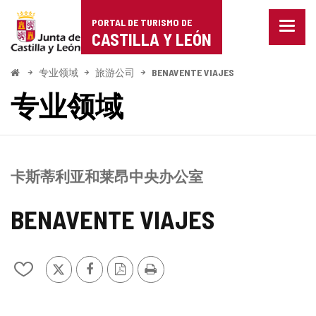
Portal
跳至内容
PORTAL DE TURISMO DE
菜
de
CASTILLA Y LEÓN
单
已
Turismo
关
开
专业领域
旅游公司
BENAVENTE VIAJES
闭。
始
de
专业领域
显
示
Castilla
导
航
y
选
项
León
卡斯蒂利亚和莱昂中央办公室
BENAVENTE VIAJES
推
Facebook
PDF
打
从
特
版
印
我
本
的
笔