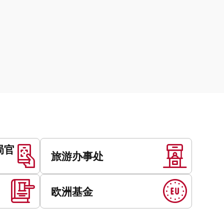
局官
旅游办事处
欧洲基金