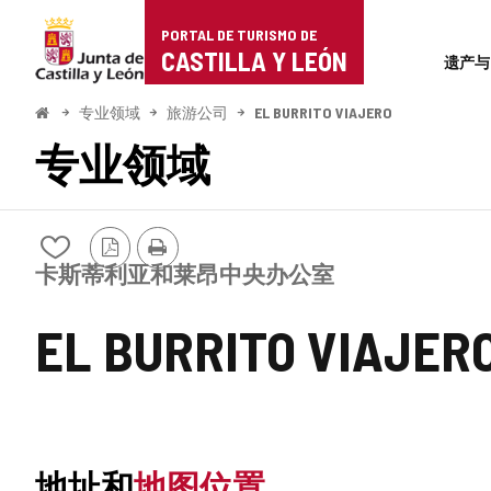
Portal
跳至内容
PORTAL DE TURISMO DE
Superi
de
CASTILLA Y LEÓN
遗产与
Turismo
开
专业领域
旅游公司
EL BURRITO VIAJERO
始
de
专业领域
Castilla
y
PDF
打
从
版
印
León
我
卡斯蒂利亚和莱昂中央办公室
本
的
笔
EL BURRITO VIAJER
记
本
中
添
加/
删
除
地址和
地图位置