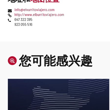
邮
电
info@elvurritoviajero.com
寄
子
网
http://www.elburritoviajero.com
地
邮
页
电
647 322 395
址
件
话
923 055 516
地
址
您可能感兴趣