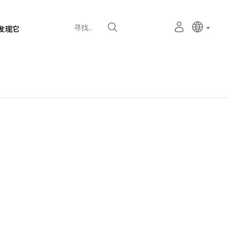
语
主动语
中文
我
寻找
发现它
言
的
个
选
人
择
空
器
间