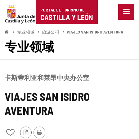
Portal
跳至内容
PORTAL DE TURISMO DE
菜
de
CASTILLA Y LEÓN
单
已
Turismo
关
开
专业领域
旅游公司
VIAJES SAN ISIDRO AVENTURA
闭。
始
de
专业领域
显
示
Castilla
导
航
y
选
项
León
卡斯蒂利亚和莱昂中央办公室
VIAJES SAN ISIDRO
AVENTURA
PDF
打
从
版
印
我