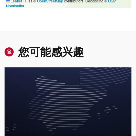
Leaflet
|
Tiles ©
OpenStreetMap
contributors. Geocoding ©
OSM
Nominatim
您可能感兴趣