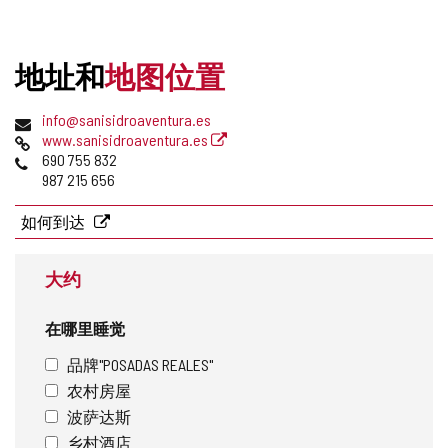
本
的
TIPO
笔
记
地址和
地图位置
本
中
添
邮
电
info@sanisidroaventura.es
加/
寄
子
网
www.sanisidroaventura.es
删
地
邮
页
电
690 755 832
除
址
件
话
987 215 656
地
址
如何到达
大约
在哪里睡觉
品牌"POSADAS REALES"
农村房屋
波萨达斯
乡村酒店