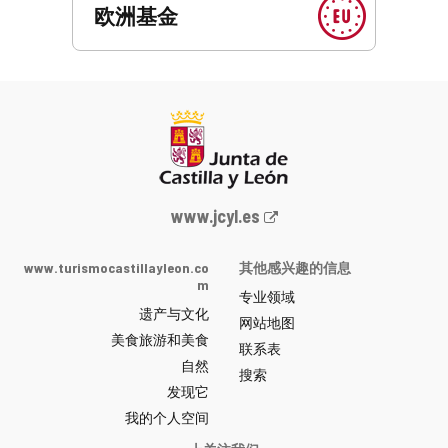
欧洲基金
Junta
www.jcyl.es
de
Castilla
www.turismocastillayleon.co
其他感兴趣的信息
y
m
专业领域
León
遗产与文化
网
网站地图
美食旅游和美食
站
联系表
自然
门
搜索
户
发现它
-
我的个人空间