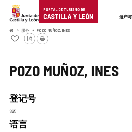
Portal
跳至内容
PORTAL DE TURISMO DE
Superi
de
CASTILLA Y LEÓN
遗产与
Turismo
开
服务
POZO MUÑOZ, INES
始
PDF
打
de
从
版
印
我
本
Castilla
的
笔
y
记
POZO MUÑOZ, INES
本
León
中
添
加/
删
登记号
除
865
语言