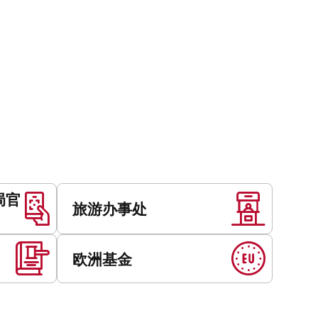
局官
旅游办事处
欧洲基金