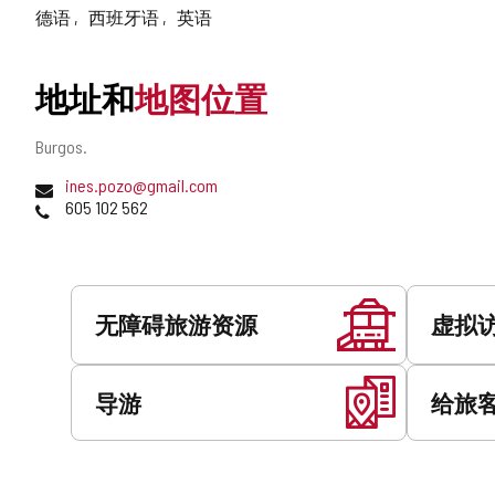
德语
西班牙语
英语
地址和
地图位置
邮
Burgos.
寄
电
ines.pozo@gmail.com
地
子
电
605 102 562
址
邮
话
件
地
址
服
务
无障碍旅游资源
虚拟
导游
给旅