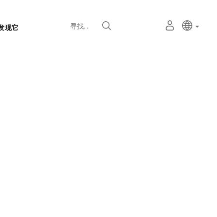
语
主动语
中文
我
寻找
发现它
言
的
个
选
人
择
空
器
间