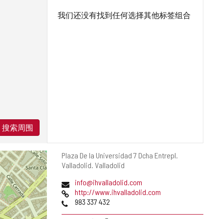
我们还没有找到任何选择其他标签组合
搜索周围
邮
Plaza De la Universidad 7 Dcha Entrepl.
寄
Valladolid.
Valladolid
地
电
info@ihvalladolid.com
址
子
网
http://www.ihvalladolid.com
邮
页
电
983 337 432
件
话