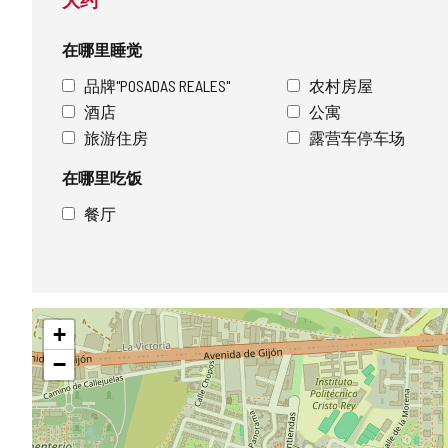
大约
活
动
在哪里睡觉
品牌"POSADAS REALES"
农村房屋
酒店
公寓
旅游住房
露营车停车场
在哪里吃饭
餐厅
跳
+
过
地
−
图