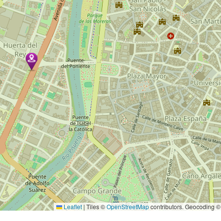
Leaflet
|
Tiles ©
OpenStreetMap
contributors. Geocoding 