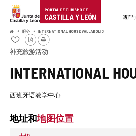
Portal
跳至内容
PORTAL DE TURISMO DE
Superi
de
CASTILLA Y LEÓN
遗产与
Turismo
开
服务
INTERNATIONAL HOUSE VALLADOLID
始
PDF
打
de
从
版
印
我
本
Castilla
的
补充旅游活动
笔
y
记
INTERNATIONAL HO
本
León
中
添
加/
删
补
西班牙语教学中心
除
充
地址和
地图位置
旅
游