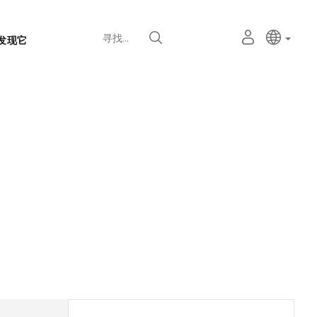
语
主动语
中文
我
寻找
发现它
言
的
个
选
人
择
空
器
间