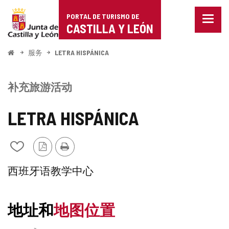
Portal
跳至内容
PORTAL DE TURISMO DE
菜
de
CASTILLA Y LEÓN
单
已
Turismo
关
开
服务
LETRA HISPÁNICA
闭。
始
de
显
示
Castilla
补充旅游活动
导
航
y
选
LETRA HISPÁNICA
项
León
PDF
打
从
版
印
我
本
的
补
西班牙语教学中心
笔
记
充
本
地址和
地图位置
中
旅
添
加/