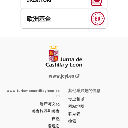
欧洲基金
Junta
www.jcyl.es
de
Castilla
www.turismocastillayleon.co
其他感兴趣的信息
y
m
专业领域
León
遗产与文化
网
网站地图
美食旅游和美食
站
联系表
自然
门
搜索
户
发现它