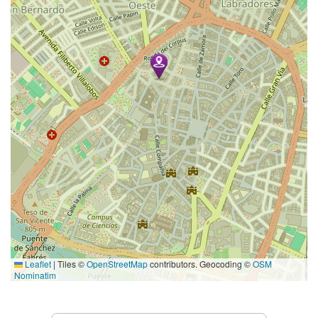
Leaflet
|
Tiles ©
OpenStreetMap
contributors. Geocoding ©
OSM
Nominatim