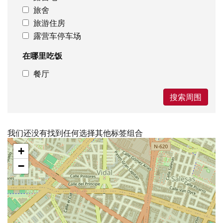
旅舍
旅游住房
露营车停车场
在哪里吃饭
餐厅
搜索周围
我们还没有找到任何选择其他标签组合
跳
+
过
地
−
图