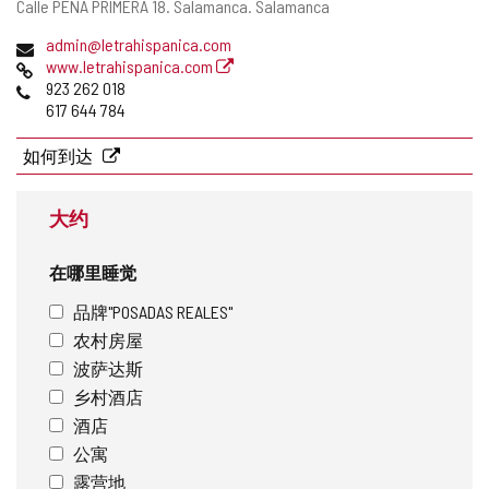
游
邮
Calle PEÑA PRIMERA 18.
Salamanca.
Salamanca
删
寄
活
除
电
admin@letrahispanica.com
地
子
网
www.letrahispanica.com
址
动
邮
页
电
923 262 018
件
话
617 644 784
地
址
如何到达
大约
在哪里睡觉
品牌"POSADAS REALES"
农村房屋
波萨达斯
乡村酒店
酒店
公寓
露营地