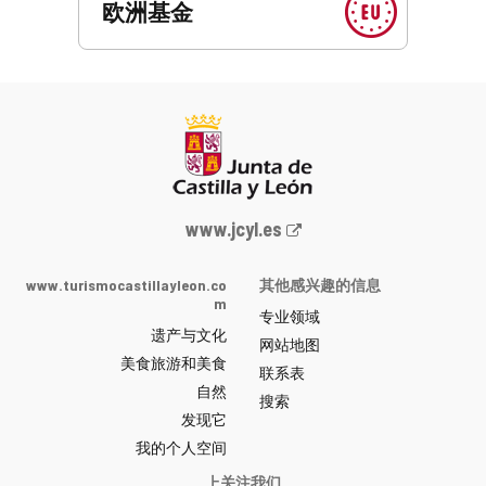
欧洲基金
Junta
www.jcyl.es
de
Castilla
www.turismocastillayleon.co
其他感兴趣的信息
y
m
专业领域
León
遗产与文化
网
网站地图
美食旅游和美食
站
联系表
自然
门
搜索
户
发现它
-
我的个人空间
上关注我们