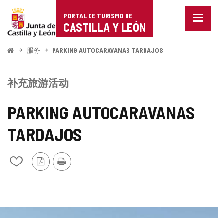
Portal
跳至内容
PORTAL DE TURISMO DE
菜
de
CASTILLA Y LEÓN
单
已
Turismo
关
开
服务
PARKING AUTOCARAVANAS TARDAJOS
闭。
始
de
显
示
Castilla
补充旅游活动
导
航
y
选
PARKING AUTOCARAVANAS
项
León
TARDAJOS
PDF
打
从
版
印
我
本
的
笔
记
本
中