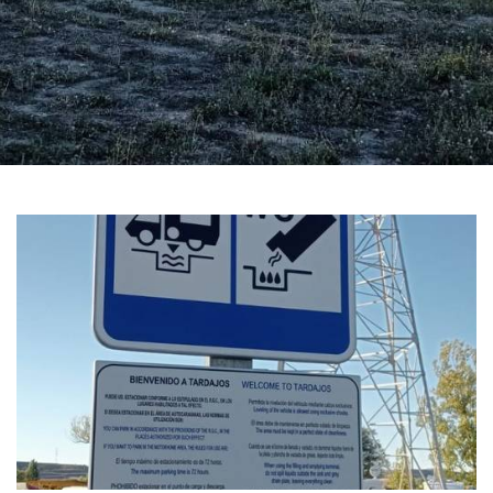
图
片
库