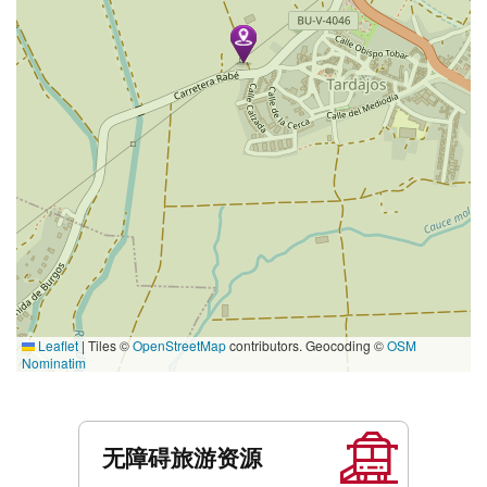
Leaflet
|
Tiles ©
OpenStreetMap
contributors. Geocoding ©
OSM
Nominatim
服
务
无障碍旅游资源