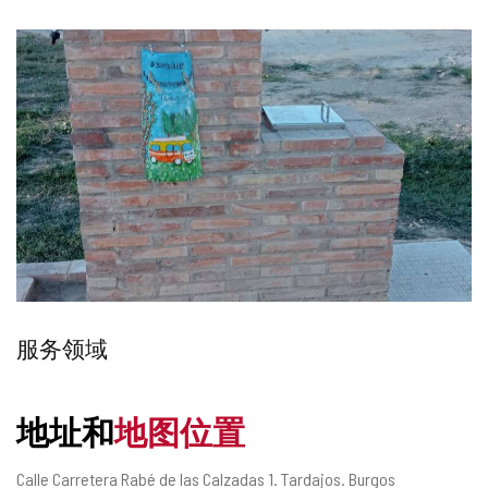
补
服务领域
充
地址和
地图位置
旅
游
邮
Calle Carretera Rabé de las Calzadas 1.
Tardajos.
Burgos