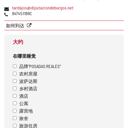
寄
活
电
tardajos@diputaciondeburgos.net
地
子
电
947451189C
址
动
邮
话
件
如何到达
地
址
大约
在哪里睡觉
品牌"POSADAS REALES"
农村房屋
波萨达斯
乡村酒店
酒店
公寓
露营地
旅舍
旅游住房