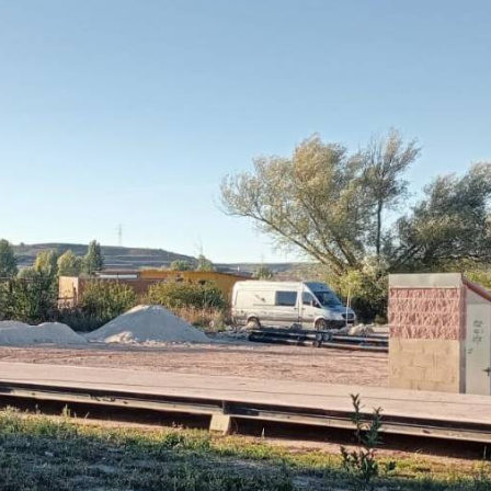
图
添
片
加/
删
库
除