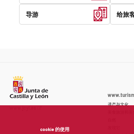
导游
给旅
www.turism
遗产与文化
Junta
www.jcyl.es
美食旅游和美
de
Castilla
自然
y
发现它
cookie 的使用
León