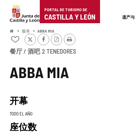
Portal
跳至内容
PORTAL DE TURISMO DE
Superi
de
CASTILLA Y LEÓN
遗产与
Turismo
开
服务
ABBA MIA
始
推
Facebook
PDF
打
de
从
特
版
印
我
本
Castilla
的
餐厅 / 酒吧
2 TENEDORES
笔
y
记
ABBA MIA
本
León
中
添
加/
删
开幕
除
TODO EL AÑO
座位数