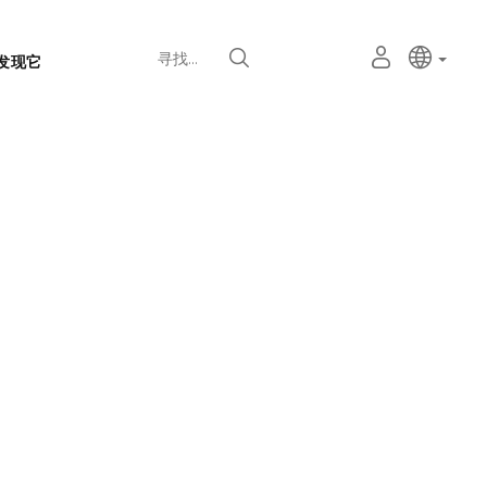
语
主动语
中文
我
寻找
发现它
言
的
个
选
人
择
空
器
间