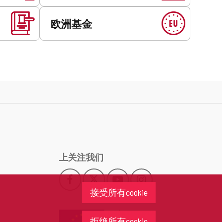
欧洲基金
上关注我们
Facebook
X
YouTube
Instagram
此
此
此
此
接受所有cookie
链
链
链
链
接
接
接
接
会
会
会
会
拒绝所有cookie