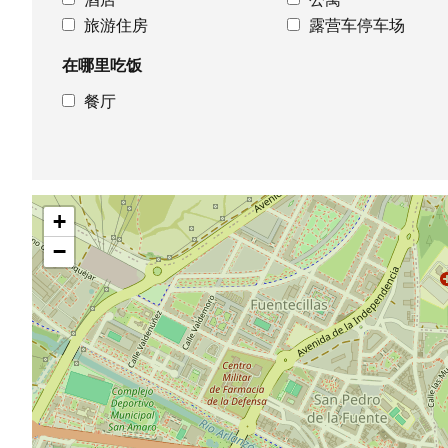
旅游住房
露营车停车场
在哪里吃饭
餐厅
跳
+
过
地
−
图