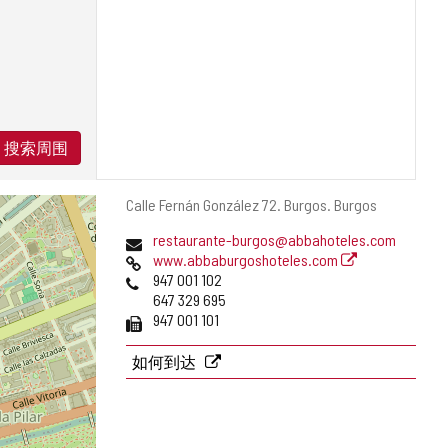
搜索周围
邮
Calle Fernán González 72.
Burgos.
Burgos
寄
电
restaurante-burgos@abbahoteles.com
地
子
网
www.abbaburgoshoteles.com
址
邮
页
电
947 001 102
件
话
647 329 695
地
传
947 001 101
址
真
如何到达