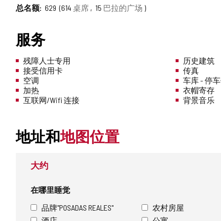
总名额
629
614
桌席
15
巴拉的广场
服务
残障人士专用
历史建筑
接受信用卡
传真
空调
车库 - 停
加热
衣帽寄存
互联网/Wifi 连接
背景音乐
地址和
地图位置
大约
在哪里睡觉
品牌"POSADAS REALES"
农村房屋
酒店
公寓