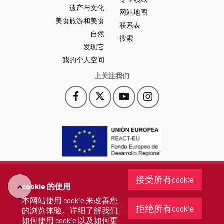
León
遗产与文化
网
网站地图
美食旅游和美食
站
联系表
自然
门
搜索
户
发现它
-
我的个人空间
上关注我们
Facebook
X
YouTube
Instagram
此
此
此
此
链
链
链
链
接
接
接
接
会
会
会
会
打
打
打
打
开
开
开
开
一
一
一
一
个
个
个
个
接受所有cookie
新
新
新
新
cookie 的使用
"回
窗
窗
窗
窗
本网站使用 cookie 来改善您
口。
口。
口。
口。
版权 2026 - 卡斯蒂利亚-莱昂省政府
拒绝所有cookie
的浏览体验。详细了解
我们
去"
保留所有权利
如何使用 cookie 以及如何更