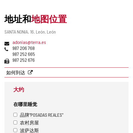
删
除
地址和
地图位置
邮
SANTA NONIA, 16.
León.
León
寄
电
adonias@terra.es
地
子
电
987 206 768
址
邮
话
987 252 665
件
传
987 252 676
地
真
址
如何到达
大约
在哪里睡觉
品牌"POSADAS REALES"
农村房屋
波萨达斯