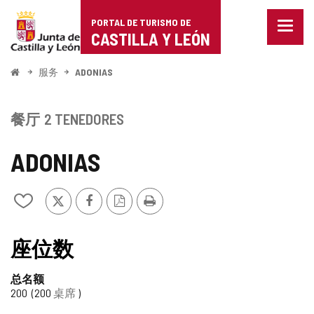
Portal
跳至内容
PORTAL DE TURISMO DE
菜
de
CASTILLA Y LEÓN
单
已
Turismo
关
开
服务
ADONIAS
闭。
始
de
显
示
Castilla
餐厅
2 TENEDORES
导
航
y
选
ADONIAS
项
León
推
Facebook
PDF
打
从
特
版
印
我
本
的
笔
座位数
记
本
总名额
中
200
200
桌席
添
加/