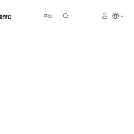
语
主动语
中文
我
寻找
发现它
言
的
个
选
人
择
空
器
间