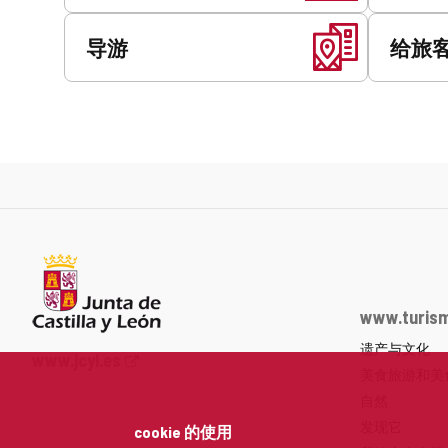
导游
给旅
www.turism
遗产与文化
Junta
www.jcyl.es
美食旅游和美
de
Castilla
自然
y
发现它
cookie 的使用
León