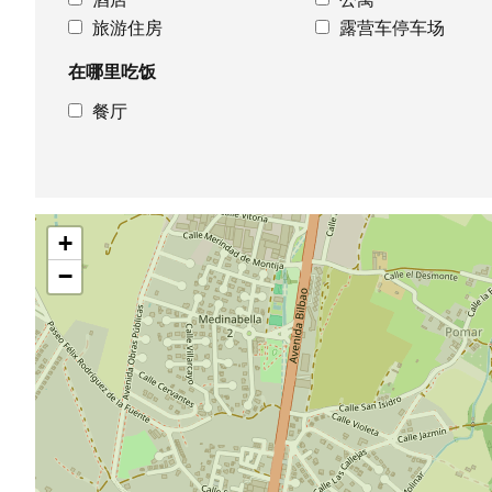
旅游住房
露营车停车场
在哪里吃饭
餐厅
跳
+
过
地
−
图