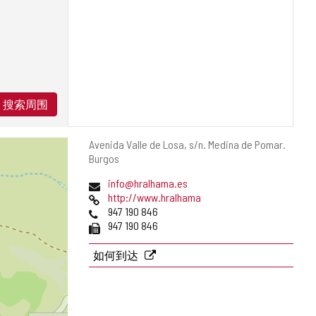
搜索周围
邮
Avenida Valle de Losa, s/n.
Medina de Pomar.
寄
Burgos
地
电
info@hralhama.es
址
子
网
http://www.hralhama
邮
页
电
947 190 846
件
话
传
947 190 846
地
真
址
如何到达