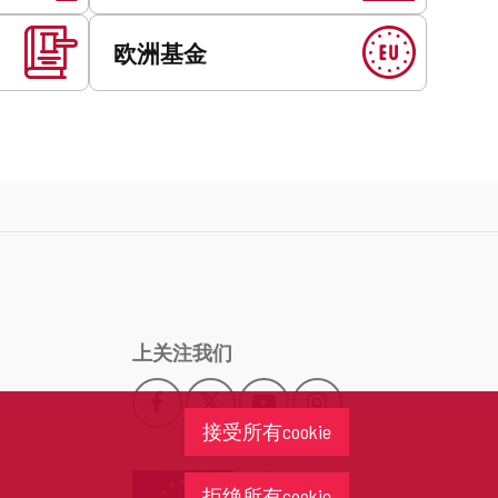
欧洲基金
上关注我们
Facebook
X
YouTube
Instagram
此
此
此
此
接受所有cookie
链
链
链
链
接
接
接
接
会
会
会
会
拒绝所有cookie