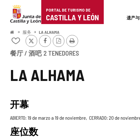
Portal
跳至内容
PORTAL DE TURISMO DE
Superi
de
CASTILLA Y LEÓN
遗产与
Turismo
开
服务
LA ALHAMA
始
推
Facebook
PDF
打
de
从
特
版
印
我
本
Castilla
的
餐厅 / 酒吧
2 TENEDORES
笔
y
记
LA ALHAMA
本
León
中
添
加/
删
开幕
除
ABIERTO: 19 de marzo a 19 de noviembre
CERRADO: 20 de noviembre
座位数