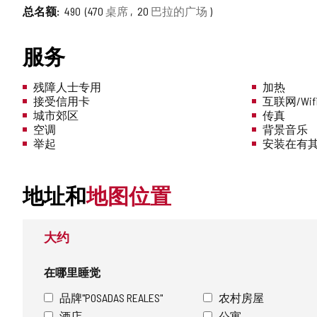
总名额
490
470
桌席
20
巴拉的广场
服务
残障人士专用
加热
接受信用卡
互联网/Wif
城市郊区
传真
空调
背景音乐
举起
安装在有
地址和
地图位置
大约
在哪里睡觉
品牌"POSADAS REALES"
农村房屋
酒店
公寓