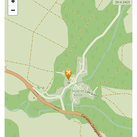
+
过
地
−
图