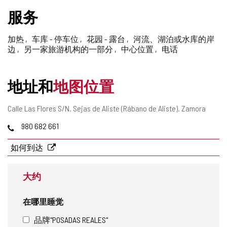
删
服务
除
加热
车库 - 停车位
花园 - 露台
河流、湖泊或水库的岸
边
另一家旅游机构的一部分
中心位置
电话
地址和
地图位置
邮
Calle Las Flores S/N.
Sejas de Aliste (Rábano de Aliste).
Zamora
寄
电
980 682 661
地
话
址
如何到达
大约
在哪里睡觉
品牌"POSADAS REALES"