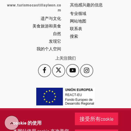
Castilla
www.turismocastillayleon.co
其他感兴趣的信息
y
m
专业领域
León
遗产与文化
网
网站地图
美食旅游和美食
站
联系表
自然
门
搜索
户
发现它
-
我的个人空间
上关注我们
Facebook
X
YouTube
Instagram
此
此
此
此
链
链
链
链
接
接
接
接
会
会
会
会
打
打
打
打
开
开
开
开
一
一
一
一
个
个
个
个
接受所有cookie
新
新
新
新
cookie 的使用
"回
窗
窗
窗
窗
本网站使用 cookie 来改善您