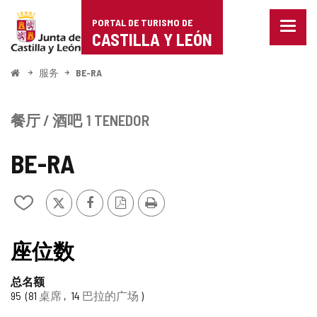
Portal
跳至内容
PORTAL DE TURISMO DE
菜
de
CASTILLA Y LEÓN
单
已
Turismo
关
开
服务
BE-RA
闭。
始
de
显
示
Castilla
餐厅 / 酒吧
1 TENEDOR
导
航
y
选
BE-RA
项
León
推
Facebook
PDF
打
从
特
版
印
我
本
的
笔
座位数
记
本
总名额
中
95
81
桌席
14
巴拉的广场
添
加/