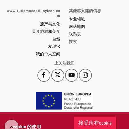
de
Castilla
www.turismocastillayleon.co
其他感兴趣的信息
y
m
专业领域
León
遗产与文化
网
网站地图
美食旅游和美食
站
联系表
自然
门
搜索
户
发现它
-
我的个人空间
上关注我们
Facebook
X
YouTube
Instagram
此
此
此
此
链
链
链
链
接
接
接
接
会
会
会
会
打
打
打
打
开
开
开
开
一
一
一
一
个
个
个
个
接受所有cookie
新
新
新
新
cookie 的使用
"回