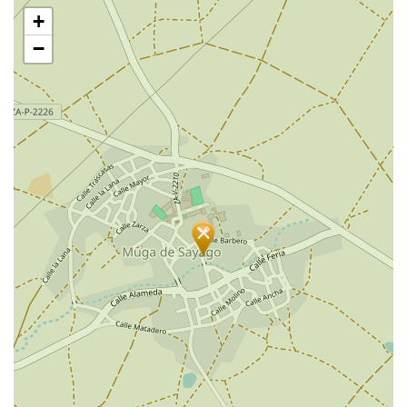
跳
+
过
地
−
图