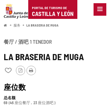
Portal
跳至内容
PORTAL DE TURISMO DE
菜
de
CASTILLA Y LEÓN
单
已
Turismo
关
开
服务
LA BRASERIA DE MUGA
闭。
始
de
显
示
Castilla
餐厅 / 酒吧
1 TENEDOR
导
航
y
选
LA BRASERIA DE MUGA
项
León
PDF
打
从
版
印
我
本
的
TIPO
笔
座位数
记
本
总名额
中
69
46
座位餐厅
23
座位酒吧
添
加/