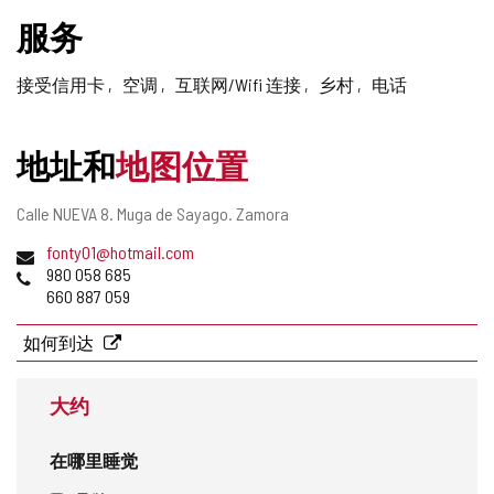
删
服务
除
接受信用卡
空调
互联网/Wifi 连接
乡村
电话
地址和
地图位置
邮
Calle NUEVA 8.
Muga de Sayago.
Zamora
寄
电
fonty01@hotmail.com
地
子
电
980 058 685
址
邮
话
660 887 059
件
地
如何到达
址
大约
在哪里睡觉