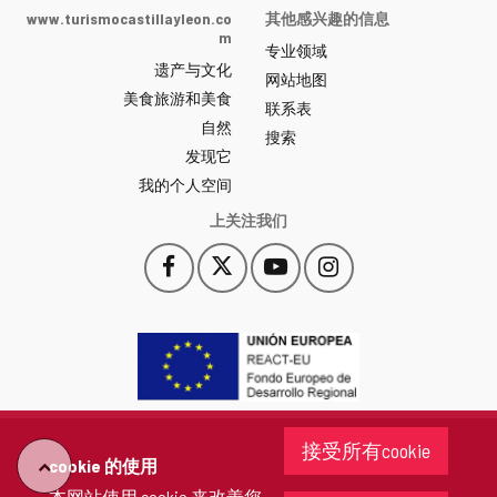
Castilla
www.turismocastillayleon.co
其他感兴趣的信息
y
m
专业领域
León
遗产与文化
网
网站地图
美食旅游和美食
站
联系表
自然
门
搜索
户
发现它
-
我的个人空间
上关注我们
Facebook
X
YouTube
Instagram
此
此
此
此
链
链
链
链
接
接
接
接
会
会
会
会
打
打
打
打
开
开
开
开
一
一
一
一
个
个
个
个
接受所有cookie
新
新
新
新
cookie 的使用
"回
窗
窗
窗
窗
本网站使用 cookie 来改善您