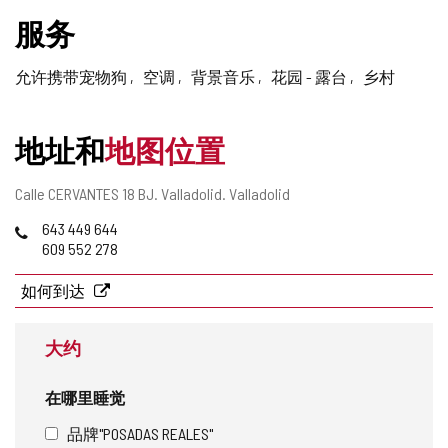
删
服务
除
允许携带宠物狗
空调
背景音乐
花园 - 露台
乡村
地址和
地图位置
邮
Calle CERVANTES 18 BJ.
Valladolid.
Valladolid
寄
电
643 449 644
地
话
609 552 278
址
如何到达
大约
在哪里睡觉
品牌"POSADAS REALES"