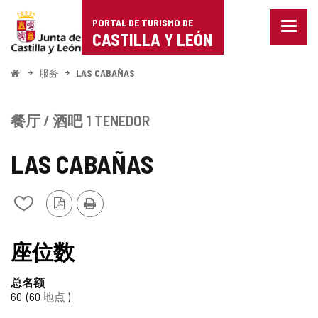
Portal
跳至内容
PORTAL DE TURISMO DE
菜
de
CASTILLA Y LEÓN
单
已
Turismo
关
开
服务
LAS CABAÑAS
闭。
始
de
显
示
Castilla
餐厅 / 酒吧
1 TENEDOR
导
航
y
选
LAS CABAÑAS
项
León
PDF
打
从
版
印
我
本
的
笔
座位数
记
本
总名额
中
60
60
地点
添
加/