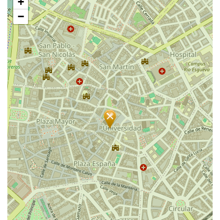
+
过
地
−
图