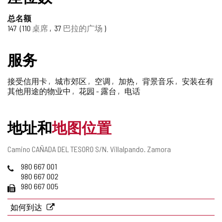
删
除
总名额
147
110
桌席
37
巴拉的广场
服务
接受信用卡
城市郊区
空调
加热
背景音乐
安装在有
其他用途的物业中
花园 - 露台
电话
地址和
地图位置
邮
Camino CAÑADA DEL TESORO S/N.
Villalpando.
Zamora
寄
电
980 667 001
地
话
980 667 002
址
传
980 667 005
真
如何到达