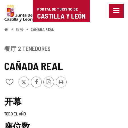
Portal
跳至内容
PORTAL DE TURISMO DE
菜
de
CASTILLA Y LEÓN
单
已
Turismo
关
开
服务
CAÑADA REAL
闭。
始
de
显
示
Castilla
餐厅
2 TENEDORES
导
航
y
选
CAÑADA REAL
项
León
推
Facebook
PDF
打
从
特
版
印
我
本
的
笔
开幕
记
本
TODO EL AÑO
中
添
座位数
加/