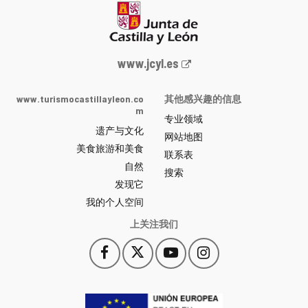
Junta
www.jcyl.es
de
Castilla
www.turismocastillayleon.co
其他感兴趣的信息
y
m
专业领域
León
遗产与文化
网
网站地图
美食旅游和美食
站
联系表
自然
门
搜索
户
发现它
-
我的个人空间
上关注我们
Facebook
X
YouTube
Instagram
此
此
此
此
链
链
链
链
接
接
接
接
会
会
会
会