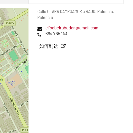
邮
Calle CLARA CAMPOAMOR 3 BAJO.
Palencia.
寄
Palencia
地
电
(
elisabelrabadan@gmail.com
址
子
电
打
664 785 143
邮
话
开
件
邮
如何到达
地
件
址
客
户
端
)