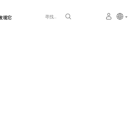
语
主动语
中文
我
寻找
发现它
言
的
个
选
人
择
空
器
间