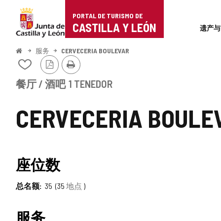
Portal
跳至内容
PORTAL DE TURISMO DE
Superi
de
CASTILLA Y LEÓN
遗产与
Turismo
开
服务
CERVECERIA BOULEVAR
始
PDF
打
de
从
版
印
我
本
Castilla
的
餐厅 / 酒吧
1 TENEDOR
笔
y
记
CERVECERIA BOULE
本
León
中
添
加/
删
TIPO
座位数
除
总名额
35
35
地点
服务