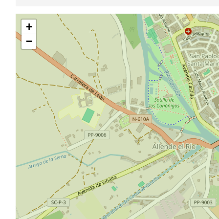
跳
+
过
地
−
图