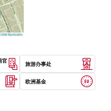
©
OSM Nominatim
局官
旅游办事处
欧洲基金