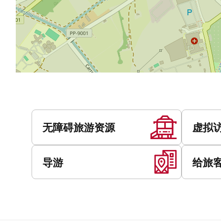
服
务
无障碍旅游资源
虚拟
导游
给旅