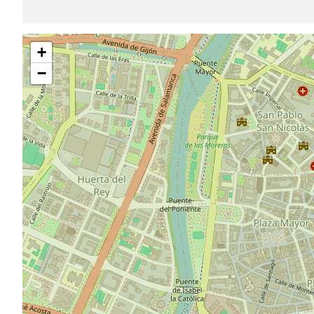
跳
+
过
地
−
图