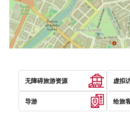
服
务
无障碍旅游资源
虚拟
导游
给旅