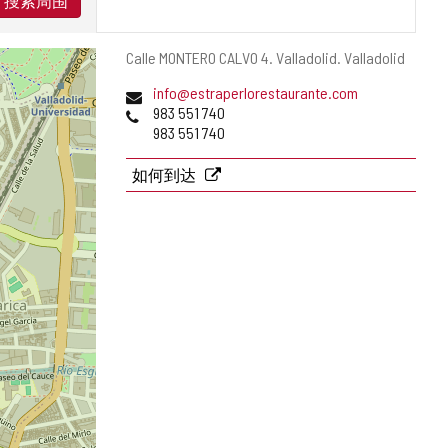
搜索周围
邮
Calle MONTERO CALVO 4.
Valladolid.
Valladolid
寄
电
info@estraperlorestaurante.com
地
子
电
983 551 740
址
邮
话
983 551 740
件
地
如何到达
址