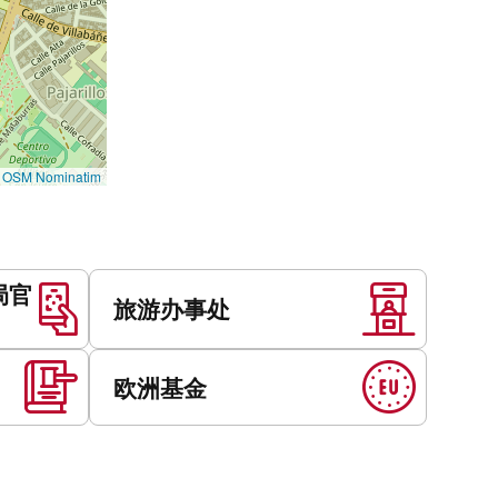
©
OSM Nominatim
局官
旅游办事处
欧洲基金