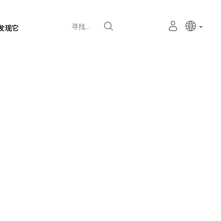
语
主动语
中文
我
寻找
发现它
言
的
个
选
人
择
空
器
间