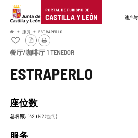
Portal
跳至内容
PORTAL DE TURISMO DE
Superi
de
CASTILLA Y LEÓN
遗产与
Turismo
开
服务
ESTRAPERLO
始
PDF
打
de
从
版
印
我
本
Castilla
的
餐厅/咖啡厅
1 TENEDOR
笔
y
记
ESTRAPERLO
本
León
中
添
加/
删
座位数
除
总名额
142
142
地点
服务