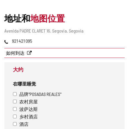
删
除
地址和
地图位置
邮
Avenida PADRE CLARET 16.
Segovia.
Segovia
寄
电
921 421 095
地
话
址
如何到达
大约
在哪里睡觉
品牌"POSADAS REALES"
农村房屋
波萨达斯
乡村酒店
酒店