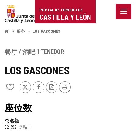
Portal
跳至内容
PORTAL DE TURISMO DE
菜
de
CASTILLA Y LEÓN
单
已
Turismo
关
开
服务
LOS GASCONES
闭。
始
de
显
示
Castilla
餐厅 / 酒吧
1 TENEDOR
导
航
y
选
LOS GASCONES
项
León
推
Facebook
PDF
打
从
特
版
印
我
本
的
笔
座位数
记
本
总名额
中
92
92
桌席
添
加/