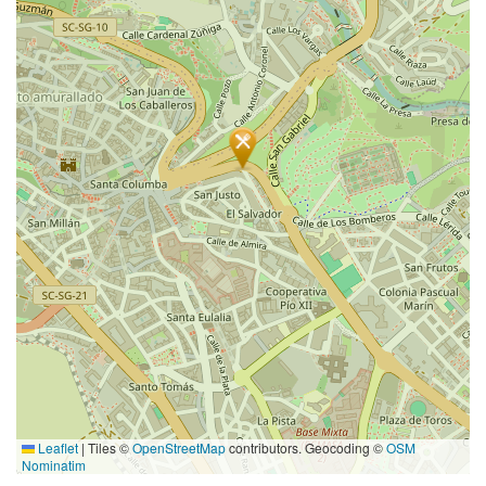
Leaflet
|
Tiles ©
OpenStreetMap
contributors. Geocoding ©
OSM
Nominatim