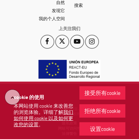
自然
门
搜索
户
发现它
-
我的个人空间
上关注我们
Facebook
X
YouTube
Instagram
此
此
此
此
链
链
链
链
接
接
接
接
会
会
会
会
打
打
打
打
开
开
开
开
一
一
一
一
个
个
个
个
接受所有cookie
新
新
新
新
cookie 的使用
"回
窗
窗
窗
窗
本网站使用 cookie 来改善您
口。
口。
口。
口。
版权 2026 - 卡斯蒂利亚-莱昂省政府
拒绝所有cookie
的浏览体验。详细了解
我们
去"
保留所有权利
如何使用 cookie 以及如何更
隐私政策
改您的设置
。
设置cookie
网站可访问性
法律警告