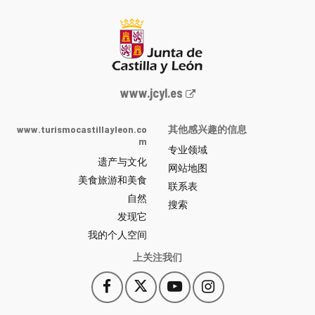
Junta
www.jcyl.es
de
Castilla
www.turismocastillayleon.co
其他感兴趣的信息
y
m
专业领域
León
遗产与文化
网
网站地图
美食旅游和美食
站
联系表
自然
门
搜索
户
发现它
-
我的个人空间
上关注我们
Facebook
X
YouTube
Instagram
此
此
此
此
链
链
链
链