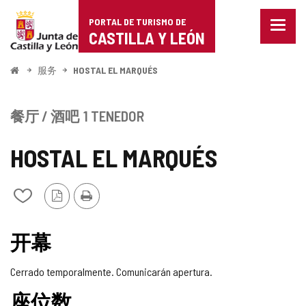
Portal
跳至内容
PORTAL DE TURISMO DE
菜
de
CASTILLA Y LEÓN
单
已
Turismo
关
开
服务
HOSTAL EL MARQUÉS
闭。
始
de
显
示
Castilla
餐厅 / 酒吧
1 TENEDOR
导
航
y
选
HOSTAL EL MARQUÉS
项
León
PDF
打
从
版
印
我
本
的
笔
开幕
记
本
Cerrado temporalmente. Comunicarán apertura.
中
添
座位数
加/