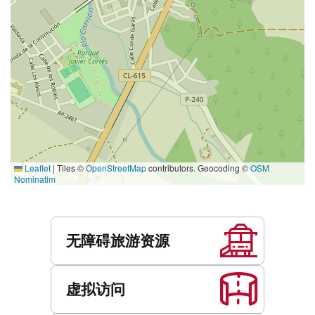
Leaflet
|
Tiles ©
OpenStreetMap
contributors. Geocoding ©
OSM
Nominatim
服
务
无障碍旅游资源
虚拟访问