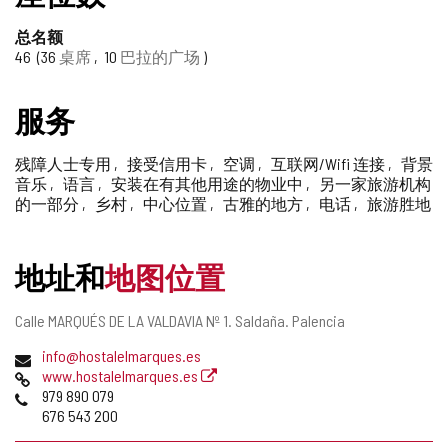
删
除
总名额
46
36
桌席
10
巴拉的广场
服务
残障人士专用
接受信用卡
空调
互联网/Wifi 连接
背景
音乐
语言
安装在有其他用途的物业中
另一家旅游机构
的一部分
乡村
中心位置
古雅的地方
电话
旅游胜地
地址和
地图位置
邮
Calle MARQUÉS DE LA VALDAVIA Nº 1.
Saldaña.
Palencia
寄
电
info@hostalelmarques.es
地
子
网
www.hostalelmarques.es
址
邮
页
电
979 890 079
件
话
676 543 200
地