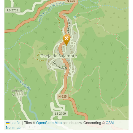
Leaflet
|
Tiles ©
OpenStreetMap
contributors. Geocoding ©
OSM
Nominatim