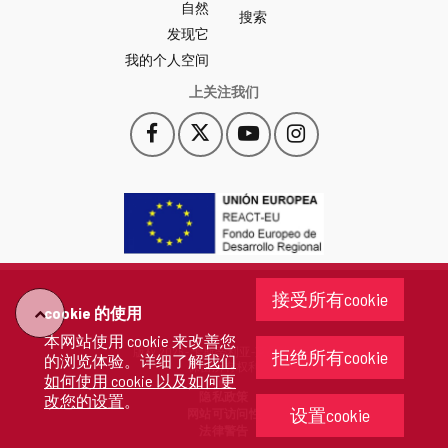
自然
门
搜索
户
发现它
-
我的个人空间
上关注我们
Facebook
X
YouTube
Instagram
此
此
此
此
链
链
链
链
接
接
接
接
会
会
会
会
打
打
打
打
开
开
开
开
一
一
一
一
个
个
个
个
接受所有cookie
新
新
新
新
cookie 的使用
"回
窗
窗
窗
窗
本网站使用 cookie 来改善您
口。
口。
口。
口。
版权 2026 - 卡斯蒂利亚-莱昂省政府
拒绝所有cookie
的浏览体验。详细了解
我们
去"
保留所有权利
如何使用 cookie 以及如何更
隐私政策
改您的设置
。
设置cookie
网站可访问性
法律警告