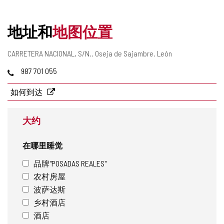
删
除
地址和
地图位置
邮
CARRETERA NACIONAL, S/N..
Oseja de Sajambre.
León
寄
电
987 701 055
地
话
址
如何到达
大约
在哪里睡觉
品牌"POSADAS REALES"
农村房屋
波萨达斯
乡村酒店
酒店