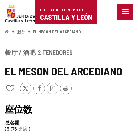
Portal
跳至内容
PORTAL DE TURISMO DE
菜
de
CASTILLA Y LEÓN
单
已
Turismo
关
开
服务
EL MESON DEL ARCEDIANO
闭。
始
de
显
示
Castilla
餐厅 / 酒吧
2 TENEDORES
导
航
y
选
EL MESON DEL ARCEDIANO
项
León
推
Facebook
PDF
打
从
特
版
印
我
本
的
笔
座位数
记
本
总名额
中
75
75
桌席
添
加/