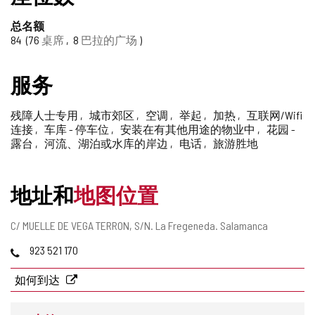
删
除
总名额
84
76
桌席
8
巴拉的广场
服务
残障人士专用
城市郊区
空调
举起
加热
互联网/Wifi
连接
车库 - 停车位
安装在有其他用途的物业中
花园 -
露台
河流、湖泊或水库的岸边
电话
旅游胜地
地址和
地图位置
邮
C/ MUELLE DE VEGA TERRON, S/N.
La Fregeneda.
Salamanca
寄
电
923 521 170
地
话
址
如何到达