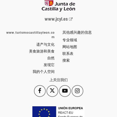
Junta
www.jcyl.es
de
Castilla
www.turismocastillayleon.co
其他感兴趣的信息
y
m
专业领域
León
遗产与文化
网
网站地图
美食旅游和美食
站
联系表
自然
门
搜索
户
发现它
-
我的个人空间
上关注我们
Facebook
X
YouTube
Instagram
此
此
此
此
链
链
链
链
接
接
接
接
会
会
会
会
打
打
打
打