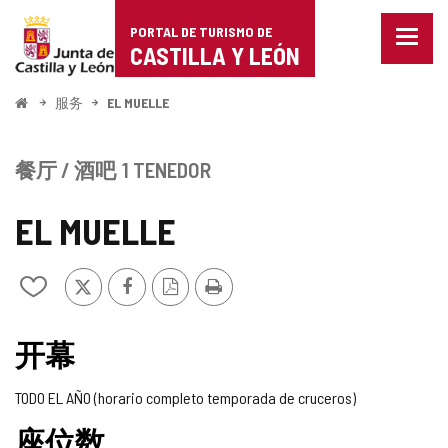
Portal
跳至内容
PORTAL DE TURISMO DE
菜
de
CASTILLA Y LEÓN
单
已
Turismo
关
开
服务
EL MUELLE
闭。
始
de
显
示
Castilla
餐厅 / 酒吧
1 TENEDOR
导
航
y
选
EL MUELLE
项
León
推
Facebook
PDF
打
从
特
版
印
我
本
的
笔
开幕
记
本
TODO EL AÑO (horario completo temporada de cruceros)
中
添
座位数
加/