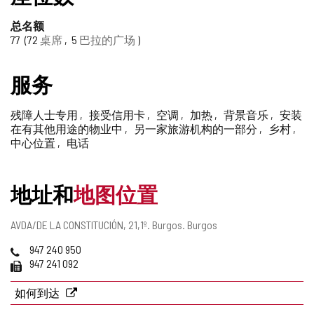
删
除
总名额
77
72
桌席
5
巴拉的广场
服务
残障人士专用
接受信用卡
空调
加热
背景音乐
安装
在有其他用途的物业中
另一家旅游机构的一部分
乡村
中心位置
电话
地址和
地图位置
邮
AVDA/DE LA CONSTITUCIÓN, 21,1º.
Burgos.
Burgos
寄
电
947 240 950
地
话
传
947 241 092
址
真
如何到达