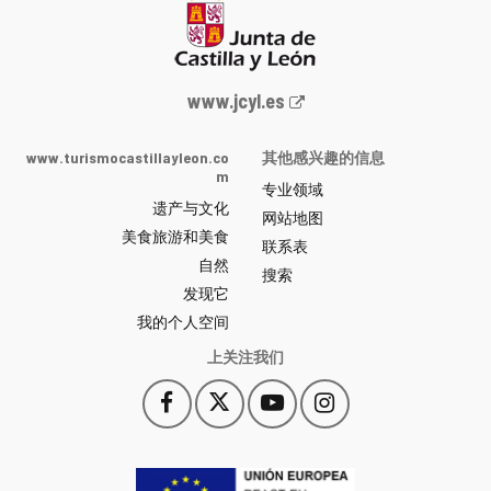
Junta
www.jcyl.es
de
Castilla
www.turismocastillayleon.co
其他感兴趣的信息
y
m
专业领域
León
遗产与文化
网
网站地图
美食旅游和美食
站
联系表
自然
门
搜索
户
发现它
-
我的个人空间
上关注我们
Facebook
X
YouTube
Instagram
此
此
此
此
链
链
链
链
接
接
接
接
会
会
会
会