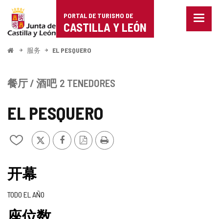
Portal
跳至内容
PORTAL DE TURISMO DE
菜
de
CASTILLA Y LEÓN
单
已
Turismo
关
开
服务
EL PESQUERO
闭。
始
de
显
示
Castilla
餐厅 / 酒吧
2 TENEDORES
导
航
y
选
EL PESQUERO
项
León
推
Facebook
PDF
打
从
特
版
印
我
本
的
笔
开幕
记
本
TODO EL AÑO
中
添
座位数
加/