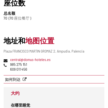
座位数
记
本
总名额
中
70
70
座位餐厅
添
加/
删
除
地址和
地图位置
邮
Plaza FRANCISCO MARTIN GROMAZ 2.
Ampudia.
Palencia
寄
电
central@domus-hoteles.es
地
子
电
985 275 151
址
邮
话
609 011 456
件
地
如何到达
址
大约
在哪里睡觉