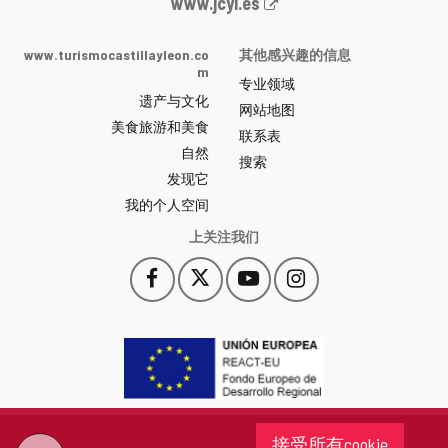
Junta
www.jcyl.es
de
Castilla
www.turismocastillayleon.co
其他感兴趣的信息
y
m
专业领域
León
遗产与文化
网
网站地图
美食旅游和美食
站
联系表
自然
门
搜索
户
发现它
-
我的个人空间
上关注我们
Facebook
X
YouTube
Instagram
此
此
此
此
链
链
链
链
接
接
接
接
会
会
会
会
打
打
打
打
开
开
开
开
一
一
一
一
个
个
个
个
接受所有cookie
新
新
新
新