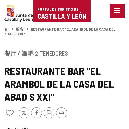
Portal
跳至内容
PORTAL DE TURISMO DE
菜
de
CASTILLA Y LEÓN
单
已
Turismo
关
开
服务
RESTAURANTE BAR "EL ARAMBOL DE LA CASA DEL
始
闭。
ABAD S XXI"
de
显
示
Castilla
导
餐厅 / 酒吧
2 TENEDORES
航
y
选
RESTAURANTE BAR "EL
项
León
ARAMBOL DE LA CASA DEL
ABAD S XXI"
推
Facebook
PDF
打
从
特
版
印
我
本
的
笔