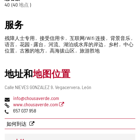
40
40
地点
添
加/
删
服务
除
残障人士专用
接受信用卡
互联网/Wifi 连接
背景音乐
语言
花园 - 露台
河流、湖泊或水库的岸边
乡村
中心
位置
古雅的地方
高海拔山区
旅游胜地
地址和
地图位置
邮
Calle NIEVES GONZALEZ 9.
Vegacervera.
León
寄
电
info@chousaverde.com
地
子
网
www.chousaverde.com
址
邮
页
电
657 037 958
件
话
地
如何到达
址