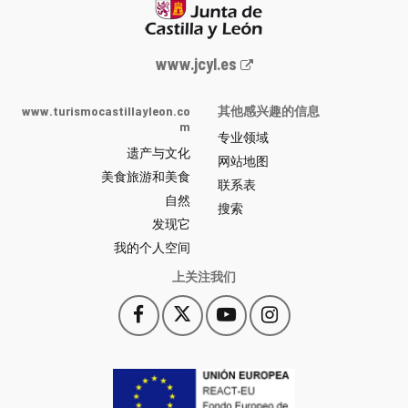
Junta
www.jcyl.es
de
Castilla
www.turismocastillayleon.co
其他感兴趣的信息
y
m
专业领域
León
遗产与文化
网
网站地图
美食旅游和美食
站
联系表
自然
门
搜索
户
发现它
-
我的个人空间
上关注我们
Facebook
X
YouTube
Instagram
此
此
此
此
链
链
链
链
接
接
接
接
会
会
会
会
打
打
打
打