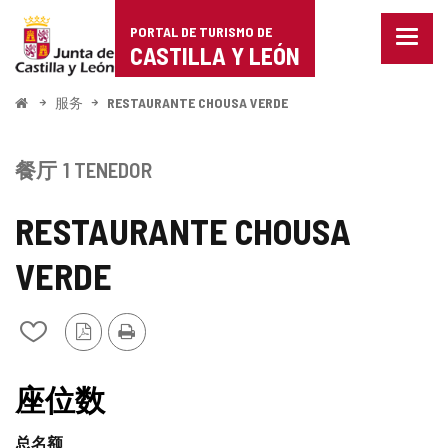
Portal
跳至内容
PORTAL DE TURISMO DE
菜
de
CASTILLA Y LEÓN
单
已
Turismo
关
开
服务
RESTAURANTE CHOUSA VERDE
闭。
始
de
显
示
Castilla
餐厅
1 TENEDOR
导
航
y
选
RESTAURANTE CHOUSA
项
León
VERDE
PDF
打
从
版
印
我
本
的
TIPO
笔
座位数
记
本
总名额
中