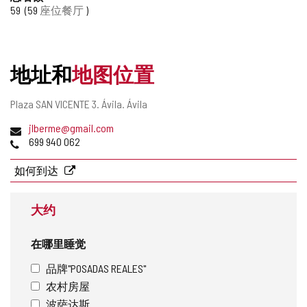
59
59
座位餐厅
添
加/
删
除
地址和
地图位置
邮
Plaza SAN VICENTE 3.
Ávila.
Ávila
寄
电
jlberme@gmail.com
地
子
电
699 940 062
址
邮
话
件
如何到达
地
址
大约
在哪里睡觉
品牌"POSADAS REALES"
农村房屋
波萨达斯