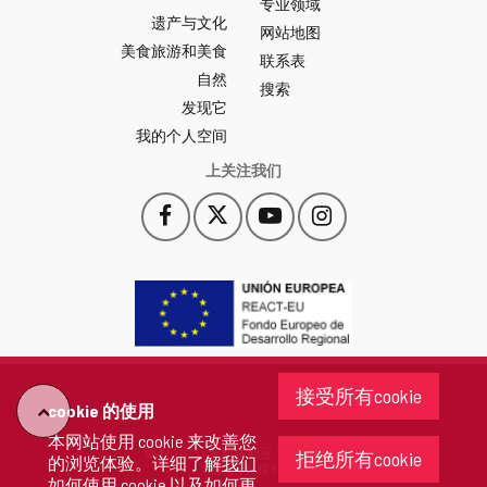
专业领域
León
遗产与文化
网
网站地图
美食旅游和美食
站
联系表
自然
门
搜索
户
发现它
-
我的个人空间
上关注我们
Facebook
X
YouTube
Instagram
此
此
此
此
链
链
链
链
接
接
接
接
会
会
会
会
打
打
打
打
开
开
开
开
一
一
一
一
个
个
个
个
接受所有cookie
新
新
新
新
cookie 的使用
"回
窗
窗
窗
窗
本网站使用 cookie 来改善您
口。
口。
口。
口。
版权 2026 - 卡斯蒂利亚-莱昂省政府
拒绝所有cookie
的浏览体验。详细了解
我们
去"
保留所有权利
如何使用 cookie 以及如何更