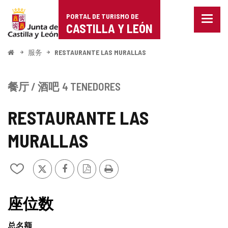
Portal
跳至内容
PORTAL DE TURISMO DE
菜
de
CASTILLA Y LEÓN
单
已
Turismo
关
开
服务
RESTAURANTE LAS MURALLAS
闭。
始
de
显
示
Castilla
餐厅 / 酒吧
4 TENEDORES
导
航
y
选
RESTAURANTE LAS
项
León
MURALLAS
推
Facebook
PDF
打
从
特
版
印
我
本
的
笔
座位数
记
本
总名额
中