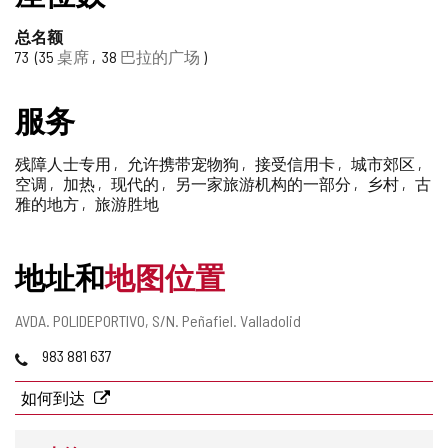
删
除
总名额
73
35
桌席
38
巴拉的广场
服务
残障人士专用
允许携带宠物狗
接受信用卡
城市郊区
空调
加热
现代的
另一家旅游机构的一部分
乡村
古
雅的地方
旅游胜地
地址和
地图位置
邮
AVDA. POLIDEPORTIVO, S/N.
Peñafiel.
Valladolid
寄
电
983 881 637
地
话
址
如何到达