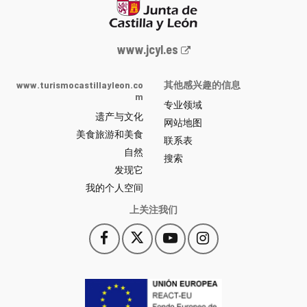
Junta
www.jcyl.es
de
Castilla
www.turismocastillayleon.co
其他感兴趣的信息
y
m
专业领域
León
遗产与文化
网
网站地图
美食旅游和美食
站
联系表
自然
门
搜索
户
发现它
-
我的个人空间
上关注我们
Facebook
X
YouTube
Instagram
此
此
此
此
链
链
链
链
接
接
接
接
会
会
会
会
打
打
打
打