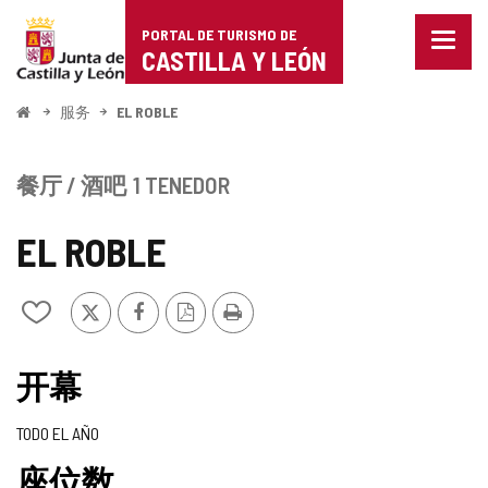
Portal
跳至内容
PORTAL DE TURISMO DE
菜
de
CASTILLA Y LEÓN
单
已
Turismo
关
开
服务
EL ROBLE
闭。
始
de
显
示
Castilla
餐厅 / 酒吧
1 TENEDOR
导
航
y
选
EL ROBLE
项
León
推
Facebook
PDF
打
从
特
版
印
我
本
的
笔
开幕
记
本
TODO EL AÑO
中
添
座位数
加/