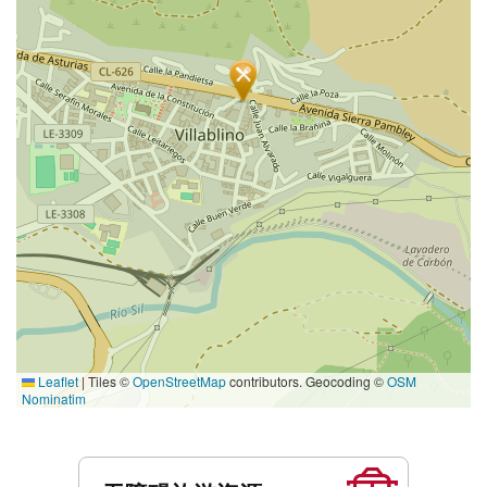
Leaflet
|
Tiles ©
OpenStreetMap
contributors. Geocoding ©
OSM
Nominatim
服