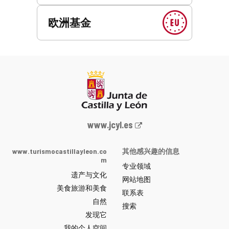
欧洲基金
Junta
www.jcyl.es
de
Castilla
www.turismocastillayleon.co
其他感兴趣的信息
y
m
专业领域
León
遗产与文化
网
网站地图
美食旅游和美食
站
联系表
自然
门
搜索
户
发现它
-
我的个人空间