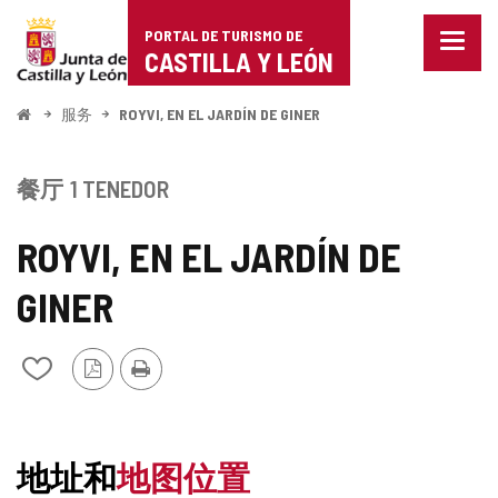
Portal
跳至内容
PORTAL DE TURISMO DE
菜
de
CASTILLA Y LEÓN
单
已
Turismo
关
开
服务
ROYVI, EN EL JARDÍN DE GINER
闭。
始
de
显
示
Castilla
餐厅
1 TENEDOR
导
航
y
选
ROYVI, EN EL JARDÍN DE
项
León
GINER
PDF
打
从
版
印
我
本
的
笔
记
地址和
地图位置
本
中