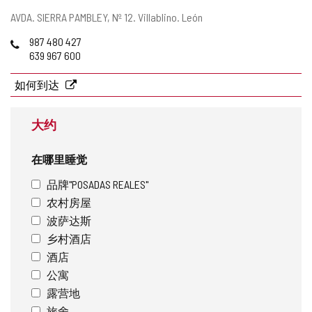
添
邮
AVDA. SIERRA PAMBLEY, Nº 12.
Villablino.
León
加/
寄
电
987 480 427
删
地
话
639 967 600
除
址
如何到达
大约
在哪里睡觉
品牌"POSADAS REALES"
农村房屋
波萨达斯
乡村酒店
酒店
公寓
露营地
旅舍