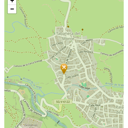
+
过
地
−
图