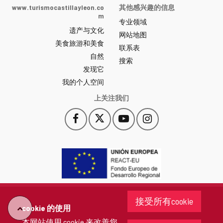
Castilla
www.turismocastillayleon.co
其他感兴趣的信息
y
m
专业领域
León
遗产与文化
网
网站地图
美食旅游和美食
站
联系表
自然
门
搜索
户
发现它
-
我的个人空间
上关注我们
Facebook
X
YouTube
Instagram
此
此
此
此
链
链
链
链
接
接
接
接
会
会
会
会
打
打
打
打
开
开
开
开
一
一
一
一
个
个
个
个
接受所有cookie
新
新
新
新
cookie 的使用
"回
窗
窗
窗
窗
本网站使用 cookie 来改善您
口。
口。
口。
口。