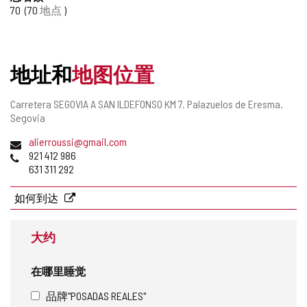
70
70
地点
添
加/
删
除
地址和
地图位置
邮
Carretera SEGOVIA A SAN ILDEFONSO KM 7.
Palazuelos de Eresma.
寄
Segovia
地
电
alierroussi@gmail.com
址
子
电
921 412 986
邮
话
631 311 292
件
地
如何到达
址
大约
在哪里睡觉
品牌"POSADAS REALES"