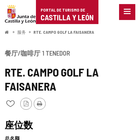
Portal
跳至内容
PORTAL DE TURISMO DE
菜
de
CASTILLA Y LEÓN
单
已
Turismo
关
开
服务
RTE. CAMPO GOLF LA FAISANERA
闭。
始
de
显
示
Castilla
餐厅/咖啡厅
1 TENEDOR
导
航
y
选
RTE. CAMPO GOLF LA
项
León
FAISANERA
PDF
打
从
版
印
我
本
的
笔
座位数
记
本
总名额
中