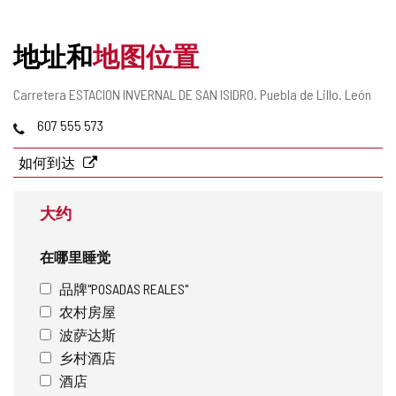
删
除
地址和
地图位置
邮
Carretera ESTACION INVERNAL DE SAN ISIDRO.
Puebla de Lillo.
León
寄
电
607 555 573
地
话
址
如何到达
大约
在哪里睡觉
品牌"POSADAS REALES"
农村房屋
波萨达斯
乡村酒店
酒店