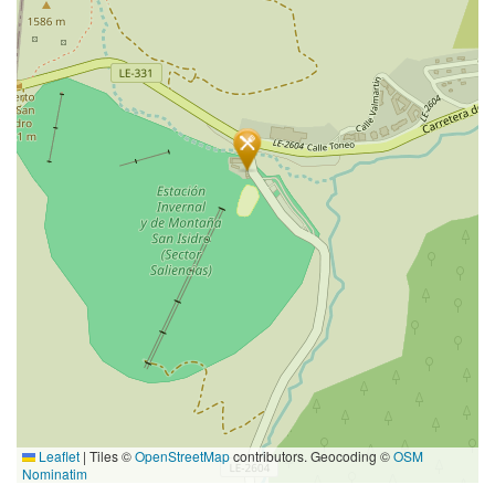
Leaflet
|
Tiles ©
OpenStreetMap
contributors. Geocoding ©
OSM
Nominatim