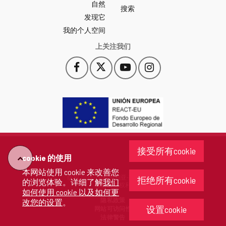
自然
门
搜索
户
发现它
-
我的个人空间
上关注我们
Facebook
X
YouTube
Instagram
此
此
此
此
链
链
链
链
接
接
接
接
会
会
会
会
打
打
打
打
开
开
开
开
一
一
一
一
个
个
个
个
接受所有cookie
新
新
新
新
cookie 的使用
"回
窗
窗
窗
窗
本网站使用 cookie 来改善您
口。
口。
口。
口。
版权 2026 - 卡斯蒂利亚-莱昂省政府
拒绝所有cookie
的浏览体验。详细了解
我们
去"
保留所有权利
如何使用 cookie 以及如何更
隐私政策
改您的设置
。
设置cookie
网站可访问性
法律警告