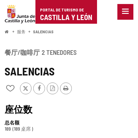
Portal
跳至内容
PORTAL DE TURISMO DE
菜
de
CASTILLA Y LEÓN
单
已
Turismo
关
开
服务
SALENCIAS
闭。
始
de
显
示
Castilla
餐厅/咖啡厅
2 TENEDORES
导
航
y
选
SALENCIAS
项
León
推
Facebook
PDF
打
从
特
版
印
我
本
的
笔
座位数
记
本
总名额
中
189
189
桌席
添
加/