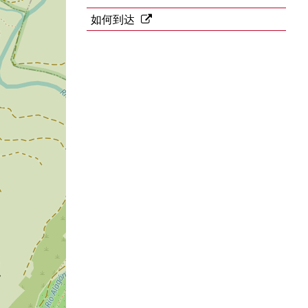
话
址
如何到达