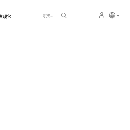
语
主动语
中文
我
寻找
发现它
言
的
个
选
人
择
空
器
间