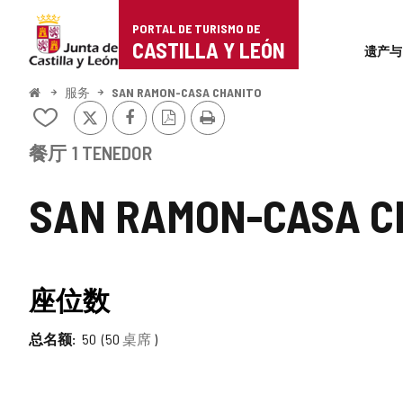
Portal
跳至内容
PORTAL DE TURISMO DE
Superi
de
CASTILLA Y LEÓN
遗产与
Turismo
开
服务
SAN RAMON-CASA CHANITO
始
推
Facebook
PDF
打
de
从
特
版
印
我
本
Castilla
的
餐厅
1 TENEDOR
笔
y
记
SAN RAMON-CASA C
本
León
中
添
加/
删
座位数
除
总名额
50
50
桌席