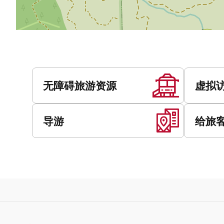
服
务
无障碍旅游资源
虚拟
导游
给旅