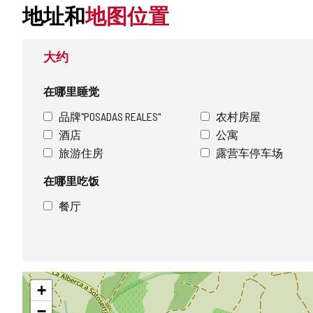
地址和
地图位置
大约
在哪里睡觉
品牌"POSADAS REALES"
农村房屋
酒店
公寓
旅游住房
露营车停车场
在哪里吃饭
餐厅
跳
+
过
地
−