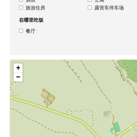
旅游住房
露营车停车场
在哪里吃饭
餐厅
跳
+
过
地
−
图