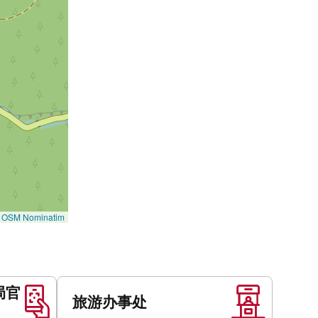
©
OSM Nominatim
局官
旅游办事处