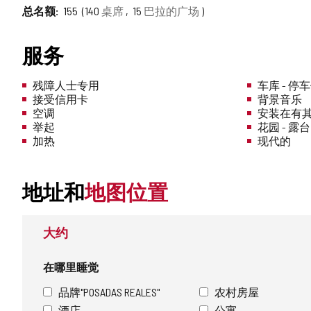
总名额
155
140
桌席
15
巴拉的广场
服务
残障人士专用
车库 - 停
接受信用卡
背景音乐
空调
安装在有
举起
花园 - 露台
加热
现代的
地址和
地图位置
大约
在哪里睡觉
品牌"POSADAS REALES"
农村房屋
酒店
公寓