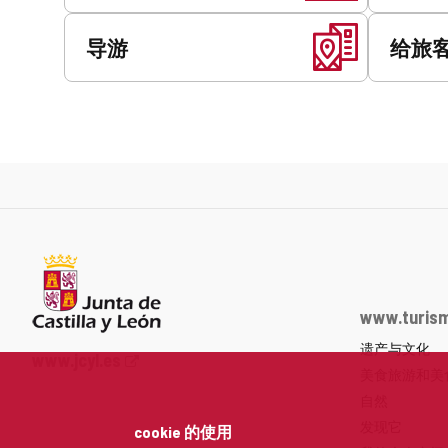
导游
给旅
www.turism
遗产与文化
Junta
www.jcyl.es
美食旅游和美
de
Castilla
自然
y
发现它
cookie 的使用
León