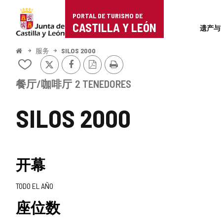
Portal
跳至内容
PORTAL DE TURISMO DE
Superi
de
CASTILLA Y LEÓN
遗产与
Turismo
开
服务
SILOS 2000
始
推
Facebook
PDF
打
de
从
特
版
印
我
本
Castilla
的
餐厅/咖啡厅
2 TENEDORES
笔
y
记
SILOS 2000
本
León
中
添
加/
删
开幕
除
TODO EL AÑO
座位数