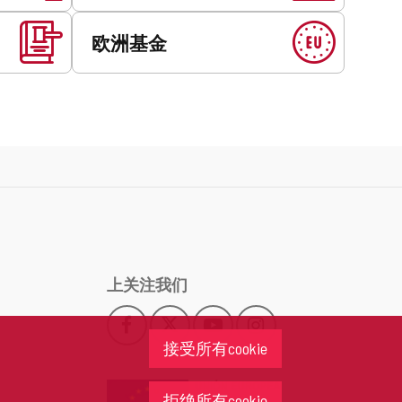
欧洲基金
上关注我们
Facebook
X
YouTube
Instagram
此
此
此
此
接受所有cookie
链
链
链
链
接
接
接
接
会
会
会
会
拒绝所有cookie