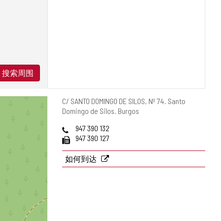
搜索周围
邮
C/ SANTO DOMINGO DE SILOS, Nº 74.
Santo
寄
Domingo de Silos.
Burgos
地
电
947 390 132
址
话
传
947 390 127
真
如何到达