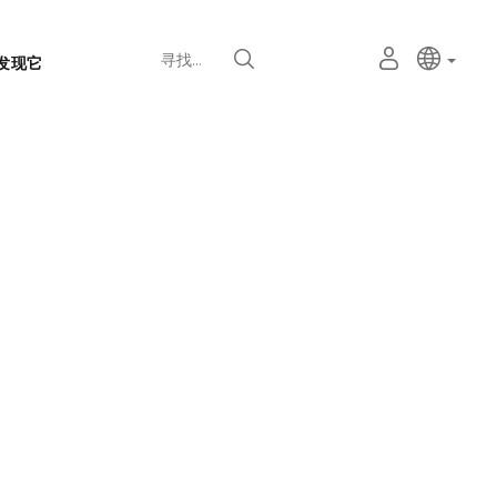
语
主动语
中文
我
寻找
发现它
言
的
个
选
人
择
空
器
间