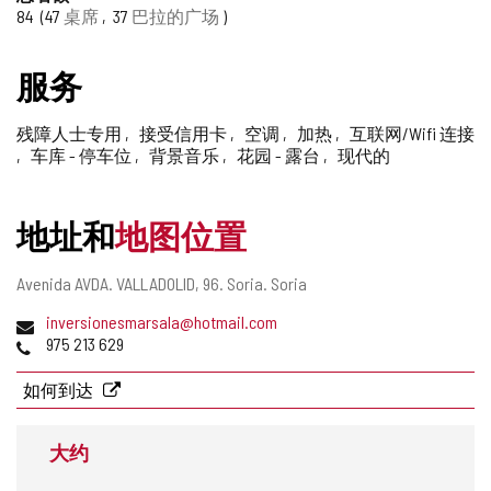
84
47
桌席
37
巴拉的广场
添
加/
删
服务
除
残障人士专用
接受信用卡
空调
加热
互联网/Wifi 连接
车库 - 停车位
背景音乐
花园 - 露台
现代的
地址和
地图位置
邮
Avenida AVDA. VALLADOLID, 96.
Soria.
Soria
寄
电
inversionesmarsala@hotmail.com
地
子
电
975 213 629
址
邮
话
件
如何到达
地
址
大约