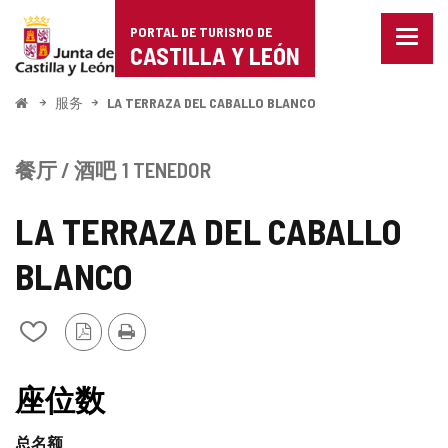
Portal
跳至内容
PORTAL DE TURISMO DE
菜
de
CASTILLA Y LEÓN
单
已
Turismo
关
开
服务
LA TERRAZA DEL CABALLO BLANCO
闭。
始
de
显
示
Castilla
餐厅 / 酒吧
1 TENEDOR
导
航
y
选
LA TERRAZA DEL CABALLO
项
León
BLANCO
PDF
打
从
版
印
我
本
的
笔
座位数
记
本
总名额
中