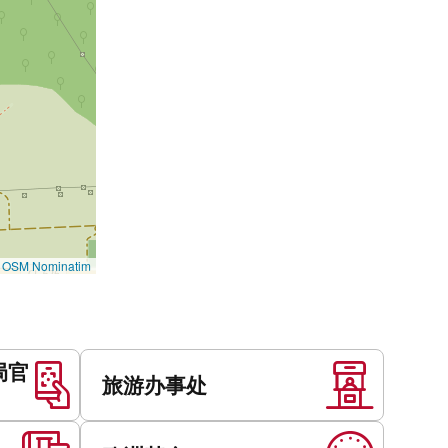
©
OSM Nominatim
局官
旅游办事处