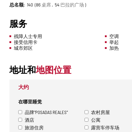
总名额
140
86
桌席
54
巴拉的广场
服务
残障人士专用
空调
接受信用卡
举起
城市郊区
加热
地址和
地图位置
大约
在哪里睡觉
品牌"POSADAS REALES"
农村房屋
酒店
公寓
旅游住房
露营车停车场