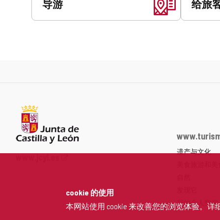
导游
给旅
www.turism
遗产与文化
Junta
www.jcyl.es
美食旅游和美
de
Castilla
自然
y
发现它
cookie 的使用
León
我的个人空间
本网站使用 cookie 来改善您的浏览体验。详
网