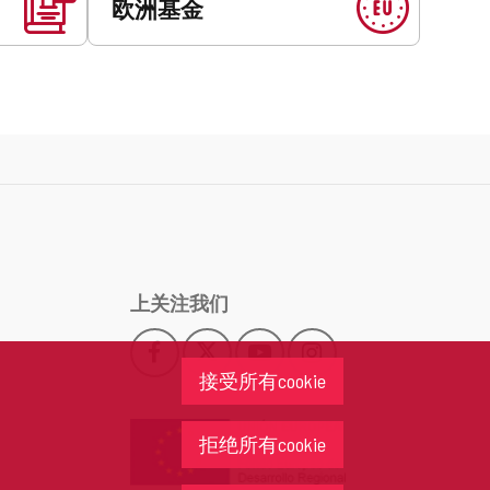
欧洲基金
上关注我们
Facebook
X
YouTube
Instagram
此
此
此
此
接受所有cookie
链
链
链
链
接
接
接
接
会
会
会
会
拒绝所有cookie
打
打
打
打
开
开
开
开