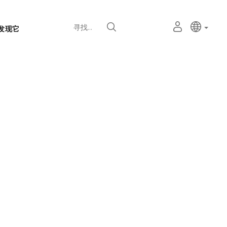
语
主动语
中文
我
寻找
发现它
言
的
个
选
人
择
空
器
间