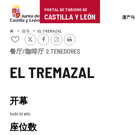
Portal
跳至内容
PORTAL DE TURISMO DE
Superi
de
CASTILLA Y LEÓN
遗产与
Turismo
开
服务
EL TREMAZAL
始
推
Facebook
PDF
打
de
从
特
版
印
我
本
Castilla
的
餐厅/咖啡厅
2 TENEDORES
笔
y
记
EL TREMAZAL
本
León
中
添
加/
删
开幕
除
todo el año
座位数