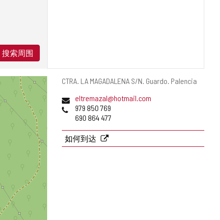
搜索周围
邮
CTRA. LA MAGADALENA S/N.
Guardo.
Palencia
寄
电
eltremazal@hotmail.com
地
子
电
979 850 769
址
邮
话
690 864 477
件
地
如何到达
址