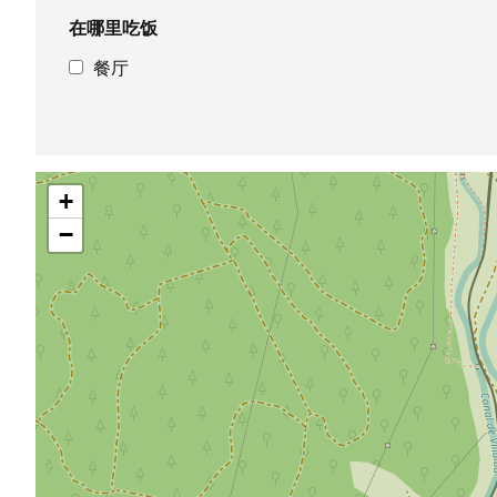
在哪里吃饭
餐厅
跳
+
过
地
−
图