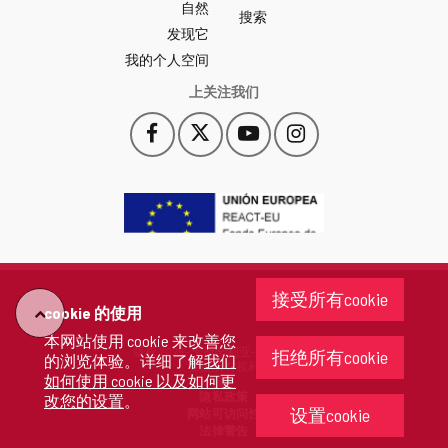
自然
门
搜索
户
发现它
-
我的个人空间
上关注我们
Facebook
X
YouTube
Instagram
此
此
此
此
链
链
链
链
接
接
接
接
会
会
会
会
打
打
打
打
开
开
开
开
一
一
一
一
个
个
个
个
接受所有cookie
新
新
新
新
cookie 的使用
"回
窗
窗
窗
窗
本网站使用 cookie 来改善您
口。
口。
口。
口。
版权 2026 - 卡斯蒂利亚-莱昂省政府
拒绝所有cookie
的浏览体验。详细了解
我们
去"
保留所有权利
如何使用 cookie 以及如何更
隐私政策
改您的设置
。
设置cookie
网站可访问性
法律警告