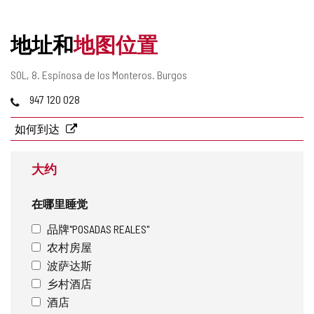
删
除
地址和
地图位置
邮
SOL, 8.
Espinosa de los Monteros.
Burgos
寄
电
947 120 028
地
话
址
如何到达
大约
在哪里睡觉
品牌"POSADAS REALES"
农村房屋
波萨达斯
乡村酒店
酒店