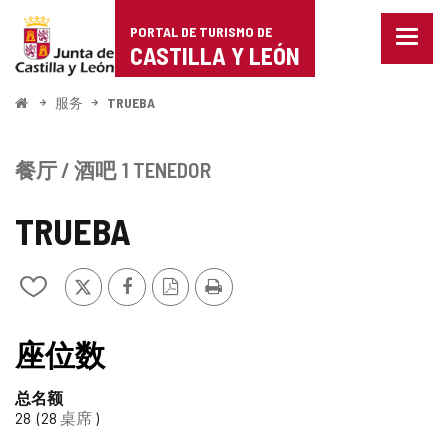
Portal
跳至内容
PORTAL DE TURISMO DE
菜
de
CASTILLA Y LEÓN
单
已
Turismo
关
开
服务
TRUEBA
闭。
始
de
显
示
Castilla
餐厅 / 酒吧
1 TENEDOR
导
航
y
选
TRUEBA
项
León
推
Facebook
PDF
打
从
特
版
印
我
本
的
笔
座位数
记
本
总名额
中
28
28
桌席
添
加/