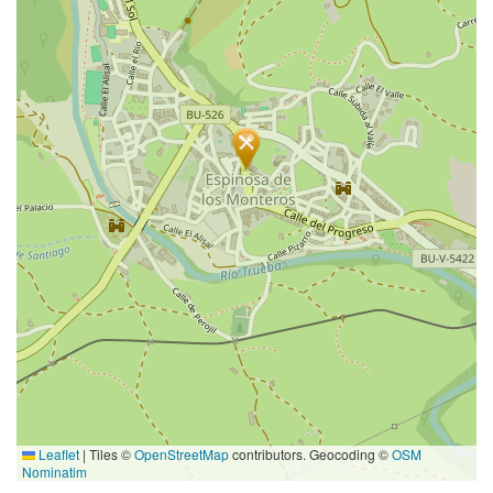
Leaflet
|
Tiles ©
OpenStreetMap
contributors. Geocoding ©
OSM
Nominatim