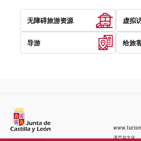
址
服
务
无障碍旅游资源
虚拟
导游
给旅
www.turism
遗产与文化
Junta