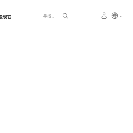
语
主动语
中文
我
寻找
发现它
言
的
个
选
人
择
空
器
间