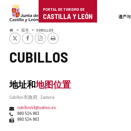
Portal
跳至内容
PORTAL DE TURISMO DE
Superi
de
CASTILLA Y LEÓN
遗产与
Turismo
开
服务
CUBILLOS
始
推
Facebook
PDF
打
de
特
版
印
本
Castilla
CUBILLOS
y
León
地址和
地图位置
邮
Cubillos市政府 .
Zamora
寄
电
cubillos49@yahoo.es
地
子
电
980 524 963
址
邮
话
传
980 524 963
件
真
地