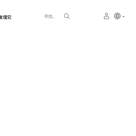
语
主动语
中文
我
寻找
发现它
言
的
个
选
人
择
空
器
间