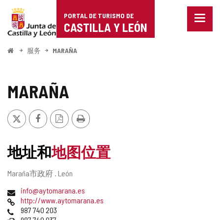
Portal
跳至内容
PORTAL DE TURISMO DE
菜
de
CASTILLA Y LEÓN
单
已
Turismo
关
开
服务
MARAÑA
闭。
始
de
显
示
Castilla
MARAÑA
导
航
y
选
推
Facebook
PDF
打
项
León
特
版
印
本
地址和
地图位置
邮
Maraña市政府 .
León
寄
电
info@aytomarana.es
地
子
网
http://www.aytomarana.es
址
邮
页
电
987 740 203
件
话
传
987 740 037