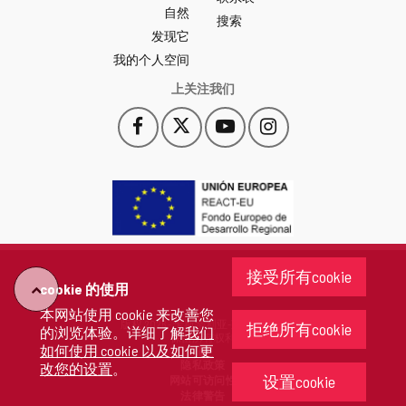
自然
门
搜索
户
发现它
-
我的个人空间
上关注我们
Facebook
X
YouTube
Instagram
此
此
此
此
链
链
链
链
接
接
接
接
会
会
会
会
打
打
打
打
开
开
开
开
一
一
一
一
个
个
个
个
接受所有cookie
新
新
新
新
cookie 的使用
"回
窗
窗
窗
窗
本网站使用 cookie 来改善您
口。
口。
口。
口。
版权 2026 - 卡斯蒂利亚-莱昂省政府
拒绝所有cookie
的浏览体验。详细了解
我们
去"
保留所有权利
如何使用 cookie 以及如何更
隐私政策
改您的设置
。
设置cookie
网站可访问性
法律警告