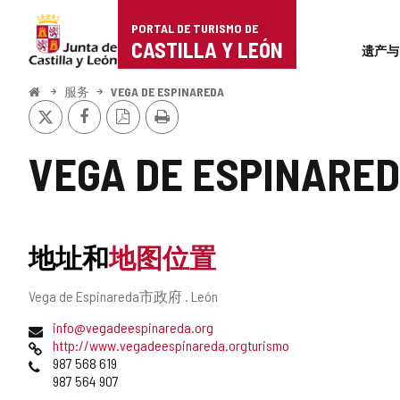
Portal
跳至内容
PORTAL DE TURISMO DE
Superi
de
CASTILLA Y LEÓN
遗产与
Turismo
开
服务
VEGA DE ESPINAREDA
始
推
Facebook
PDF
打
de
特
版
印
本
Castilla
VEGA DE ESPINARE
y
León
地址和
地图位置
邮
Vega de Espinareda市政府 .
León
寄
电
info@vegadeespinareda.org
地
子
网
http://www.vegadeespinareda.orgturismo
址
邮
页
电
987 568 619
件
话
987 564 907
地