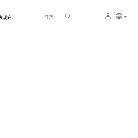
语
主动语
中文
我
寻找
发现它
言
的
个
选
人
择
空
器
间