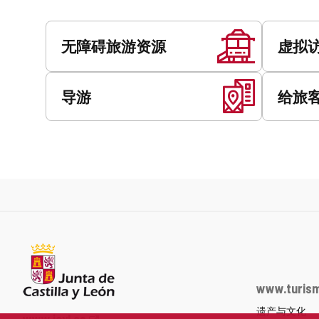
址
服
务
无障碍旅游资源
虚拟
导游
给旅
www.turism
遗产与文化
Junta