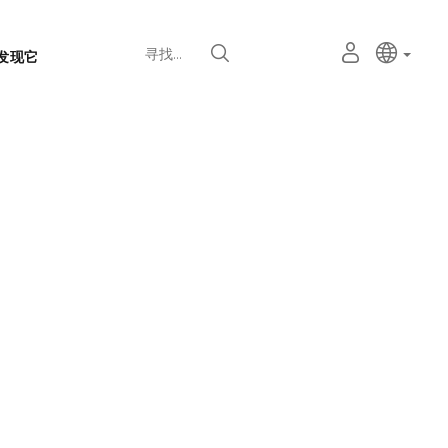
语
主动语
中文
我
寻找
发现它
言
的
个
选
人
择
空
器
间