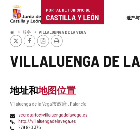
Portal
跳至内容
PORTAL DE TURISMO DE
Superi
de
CASTILLA Y LEÓN
遗产与
Turismo
开
服务
VILLALUENGA DE LA VEGA
始
推
Facebook
PDF
打
de
特
版
印
本
Castilla
VILLALUENGA DE LA
y
León
地址和
地图位置
邮
Villaluenga de la Vega市政府 .
Palencia
寄
电
secretario@villaluengadelavega.es
地
子
网
http://villaluengadelavega.es
址
邮
页
电
979 890 375
件
话
地