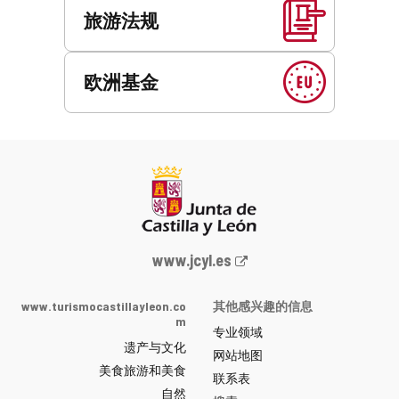
旅游法规
欧洲基金
Junta
www.jcyl.es
de
Castilla
www.turismocastillayleon.co
其他感兴趣的信息
y
m
专业领域
León
遗产与文化
网
网站地图
美食旅游和美食
站
联系表
自然
门