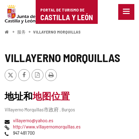
Portal
跳至内容
PORTAL DE TURISMO DE
菜
de
CASTILLA Y LEÓN
单
已
Turismo
关
开
服务
VILLAYERNO MORQUILLAS
闭。
始
de
显
示
Castilla
VILLAYERNO MORQUILLAS
导
航
y
选
推
Facebook
PDF
打
项
León
特
版
印
本
地址和
地图位置
邮
Villayerno Morquillas市政府 .
Burgos
寄
电
villayerno@yahoo.es
地
子
网
http://www.villayernomorquillas.es
址
邮
页
电
947 481 700
件
话