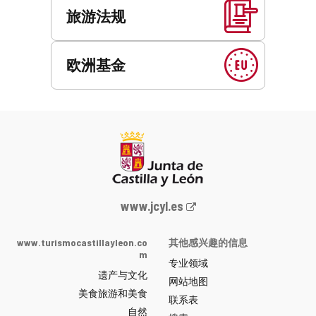
旅游法规
欧洲基金
Junta
www.jcyl.es
de
Castilla
www.turismocastillayleon.co
其他感兴趣的信息
y
m
专业领域
León
遗产与文化
网
网站地图
美食旅游和美食
站
联系表
自然
门