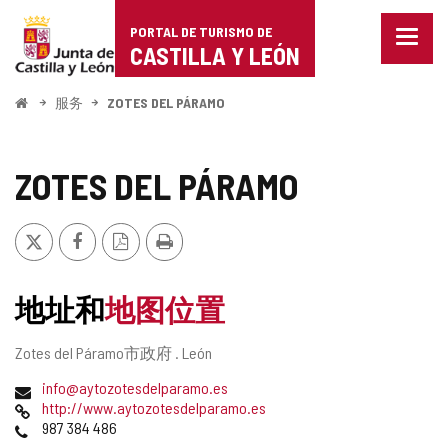
Portal
跳至内容
PORTAL DE TURISMO DE
菜
de
CASTILLA Y LEÓN
单
已
Turismo
关
开
服务
ZOTES DEL PÁRAMO
闭。
始
de
显
示
Castilla
ZOTES DEL PÁRAMO
导
航
y
选
推
Facebook
PDF
打
项
León
特
版
印
本
地址和
地图位置
邮
Zotes del Páramo市政府 .
León
寄
电
info@aytozotesdelparamo.es
地
子
网
http://www.aytozotesdelparamo.es
址
邮
页
电
987 384 486
件
话