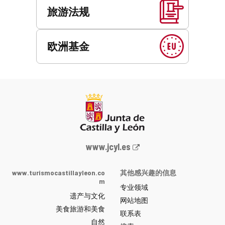
旅游法规
欧洲基金
Junta
www.jcyl.es
de
Castilla
www.turismocastillayleon.co
其他感兴趣的信息
y
m
专业领域
León
遗产与文化
网
网站地图
美食旅游和美食
站
联系表
自然
门