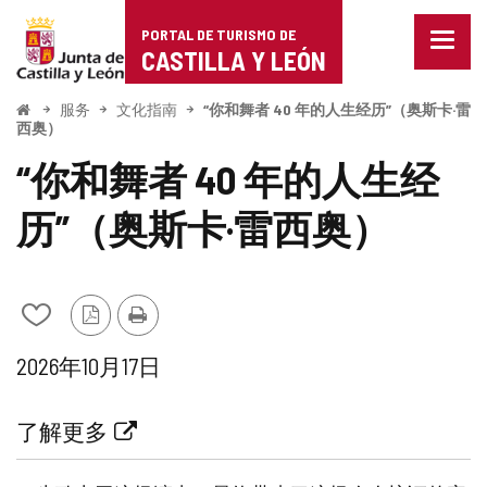
Portal
跳至内容
PORTAL DE TURISMO DE
菜
de
CASTILLA Y LEÓN
单
已
Turismo
关
开
服务
文化指南
“你和舞者 40 年的人生经历”（奥斯卡·雷
始
闭。
西奥）
de
显
“你和舞者 40 年的人生经
示
Castilla
导
航
历”（奥斯卡·雷西奥）
y
选
项
León
从
PDF
打
我
版
印
日
2026年10月17日
的
本
期
笔
什
记
么
关
了解更多
本
时
联
中
候？
添