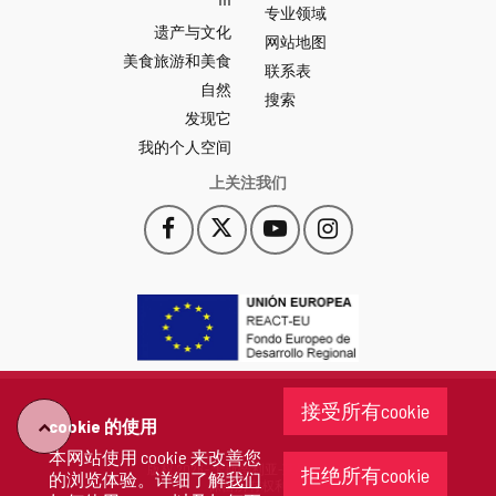
专业领域
León
遗产与文化
网
网站地图
美食旅游和美食
站
联系表
自然
门
搜索
户
发现它
-
我的个人空间
上关注我们
Facebook
X
YouTube
Instagram
此
此
此
此
链
链
链
链
接
接
接
接
会
会
会
会
打
打
打
打
开
开
开
开
一
一
一
一
个
个
个
个
接受所有cookie
新
新
新
新
cookie 的使用
"回
窗
窗
窗
窗
本网站使用 cookie 来改善您
口。
口。
口。
口。
版权 2026 - 卡斯蒂利亚-莱昂省政府
拒绝所有cookie
的浏览体验。详细了解
我们
去"
保留所有权利