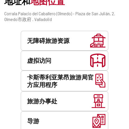
地址和
地图位置
邮
Corrala Palacio del Caballero (Olmedo) - Plaza de San Julián, 2.
寄
Olmedo市政府 .
Valladolid
地
址
服
务
无障碍旅游资源
虚拟访问
卡斯蒂利亚莱昂旅游局官
方应用程序
旅游办事处
导游