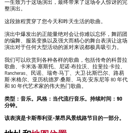
一生致力于这场演出，最终带来了这场令人惊讶的完
加/
整演出。
删
除
这段旅程贯穿了您今天和昨天生活的歌曲。
演出中爆发出的正能量绝对会让你难以忘怀，舞蹈团
的编舞、服装变换以及强大而精心的舞台表演让这场
演出对于任何大型活动的派对来说都极具吸引力。
我们可以欣赏到各种各样的歌曲，包括传奇的科普拉
歌曲、卡米洛·塞斯托、尼诺·布拉沃、拉斐拉·卡拉、
Rancheras、民谣、瑞奇·马丁、大卫·比斯巴尔、路易
斯·米格尔、亚历杭德罗·桑斯、马克·安东尼等 80 年代
和 90 年代艺术家的伟大热门歌曲。
类型：音乐。风格：当代流行音乐。持续时间：90
分钟。
该表演是卡斯蒂利亚-莱昂风景线路节目的一部分。