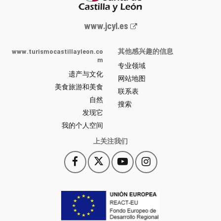
Junta
www.jcyl.es
de
Castilla
www.turismocastillayleon.co
其他感兴趣的信息
y
m
专业领域
León
遗产与文化
网
网站地图
美食旅游和美食
站
联系表
自然
门
搜索
户
发现它
-
我的个人空间
上关注我们
Facebook
X
YouTube
Instagram
此
此
此
此
链
链
链
链
接
接
接
接
会
会
会
会
打
打
打
打
开
开
开
开