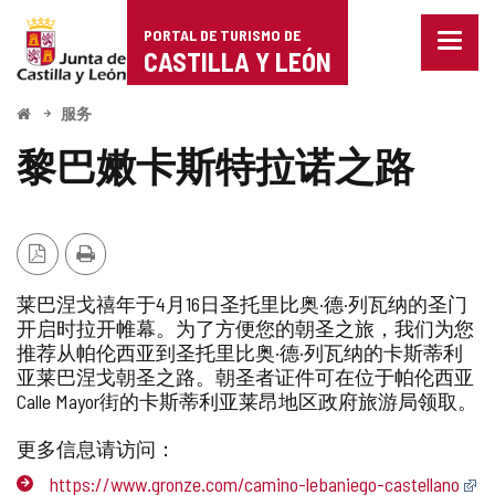
Portal
跳至内容
PORTAL DE TURISMO DE
菜
de
CASTILLA Y LEÓN
单
已
Turismo
关
开
服务
闭。
始
de
显
黎巴嫩卡斯特拉诺之路
示
Castilla
导
航
y
选
项
PDF
打
León
版
印
莱巴涅戈禧年于4月16日圣托里比奥·德·列瓦纳的圣门
本
开启时拉开帷幕。为了方便您的朝圣之旅，我们为您
推荐从帕伦西亚到圣托里比奥·德·列瓦纳的卡斯蒂利
亚莱巴涅戈朝圣之路。朝圣者证件可在位于帕伦西亚
Calle Mayor街的卡斯蒂利亚莱昂地区政府旅游局领取。
更多信息请访问：
https://www.gronze.com/camino-lebaniego-castellano