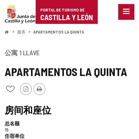
Portal
跳至内容
PORTAL DE TURISMO DE
菜
de
CASTILLA Y LEÓN
单
已
Turismo
关
开
服务
APARTAMENTOS LA QUINTA
闭。
始
de
显
示
Castilla
公寓
1 LLAVE
导
航
y
选
APARTAMENTOS LA QUINTA
项
León
PDF
打
从
版
印
我
本
的
笔
房间和座位
记
本
总名额
中
19
添
住宿单位
加/