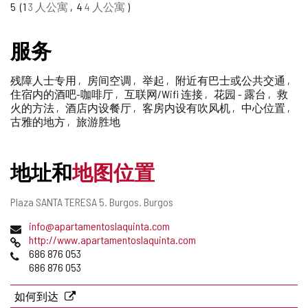
5
1
3 人公寓
4
4 人公寓
删
除
服务
残障人士专用
房间空调
举起
附近有巴士或公共交通
住宿内的酒吧-咖啡厅
互联网/Wifi 连接
花园 - 露台
救
火的方法
酒店内设餐厅
客房内设有吹风机
中心位置
古雅的地方
旅游胜地
地址和
地图位置
邮
Plaza SANTA TERESA 5.
Burgos.
Burgos
寄
电
info@apartamentoslaquinta.com
地
子
网
http://www.apartamentoslaquinta.com
址
邮
页
电
686 876 053
件
话
686 876 053
地
址
如何到达