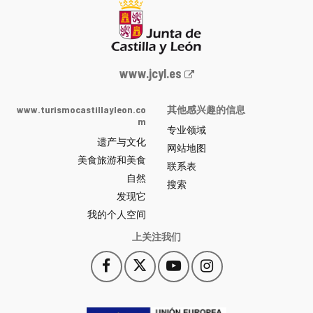
Junta
www.jcyl.es
de
Castilla
www.turismocastillayleon.co
其他感兴趣的信息
y
m
专业领域
León
遗产与文化
网
网站地图
美食旅游和美食
站
联系表
自然
门
搜索
户
发现它
-
我的个人空间
上关注我们
Facebook
X
YouTube
Instagram
此
此
此
此
链
链
链
链
接
接
接
接