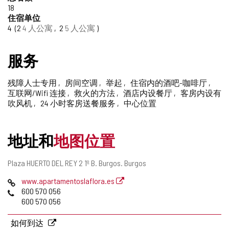
18
添
住宿单位
加/
4
2
4 人公寓
2
5 人公寓
删
除
服务
残障人士专用
房间空调
举起
住宿内的酒吧-咖啡厅
互联网/Wifi 连接
救火的方法
酒店内设餐厅
客房内设有
吹风机
24 小时客房送餐服务
中心位置
地址和
地图位置
邮
Plaza HUERTO DEL REY 2 1º B.
Burgos.
Burgos
寄
网
www.apartamentoslaflora.es
地
页
电
600 570 056
址
话
600 570 056
如何到达