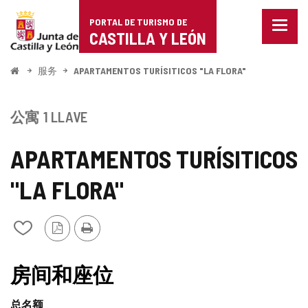
Portal
跳至内容
PORTAL DE TURISMO DE
菜
de
CASTILLA Y LEÓN
单
已
Turismo
关
开
服务
APARTAMENTOS TURÍSITICOS "LA FLORA"
闭。
始
de
显
示
Castilla
公寓
1 LLAVE
导
航
y
选
APARTAMENTOS TURÍSITICOS
项
León
"LA FLORA"
PDF
打
从
版
印
我
本
的
笔
房间和座位
记
本
总名额
中